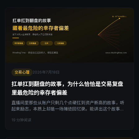
状态，而不是相信下一次翻身，一步步滑向交易破产。
交易心理
2026年7月18日
扛单扛到翻盘的故事，为什么恰恰是交易复盘
里最危险的幸存者偏差
直播间里那些从账户只剩几个点硬扛到资产新高的故事，听
起来励志，本质上却是一场赌徒回忆录。能讲出这个故事的
人，是极少数活下来的样本，那些用同样方式扛单最终爆仓
19 分钟阅读
的人早已沉默离场。这篇文章讲清楚幸存者偏差在交易复盘
里如何伪装成经验，以及为什么扛单侥幸生还根本不值得效
仿。