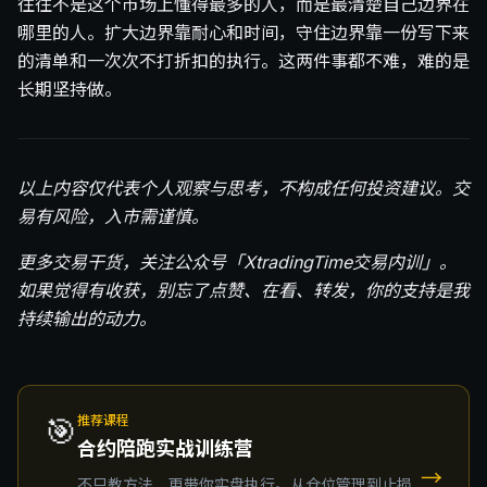
往往不是这个市场上懂得最多的人，而是最清楚自己边界在
哪里的人。扩大边界靠耐心和时间，守住边界靠一份写下来
的清单和一次次不打折扣的执行。这两件事都不难，难的是
长期坚持做。
以上内容仅代表个人观察与思考，不构成任何投资建议。交
易有风险，入市需谨慎。
更多交易干货，关注公众号「XtradingTime交易内训」。
如果觉得有收获，别忘了点赞、在看、转发，你的支持是我
持续输出的动力。
🎯
推荐课程
合约陪跑实战训练营
→
不只教方法，更带你实盘执行。从仓位管理到止损