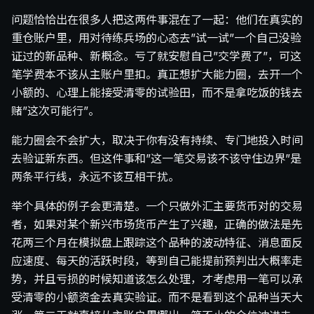
问题恰恰出在很多人把这两件事混在了一起：他们在真实的
重仓账户里，用对待练兵场的心态去”试一试”一个自己没验
证过的新品种、新概念。亏了就安慰自己”交学费了”，可这
笔学费本不该从主账户里扣。真正想扩大能力圈，去开一个
小额的、心理上能接受清零的试验田，而不是拿吃饭的钱去
赌”这次可能行”。
能力圈会不会扩大，取决于你有没有持续、专门地投入时间
去验证新东西。但这件事和”这一笔交易该不该守住边界”是
两条平行线，永远不该互相干扰。
举个具体的例子会更清楚。一个只做外汇主要货币对的交易
者，如果对某个新兴市场货币产生了兴趣，正确的做法是先
花两三个月在模拟盘上跟踪这个品种的波动特征、消息面反
应速度、每天的活跃时段，等到自己能提前预判出大概率走
势，并且亏损的时候知道该怎么处理，才考虑用一笔可以承
受清零的小额资金去真实验证。而不是看到这个品种当天大