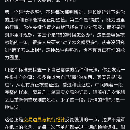
这句话里有三个关键词，缺一不可。
第一个是”大概率”。不是每次都判断对，是长期统计下来你
的胜率和赔率能撑起正期望值。第二个是”提前”，能力圈里
的行情，你在关键位置之前就已经有了应对预案，而不是走
到那里才现想。第三个是”错的时候怎么办”，这是最容易被
忽略的一条，很多人只研究”对了怎么赚更多”，从来没研究
过”错了怎么止损”，这种品种再熟悉，也不算真正在你的能
力圈里。
用这个标准去检查一下自己常做的品种和玩法，你会发现一
件很扎心的事：很多你以为自己”懂”的东西，其实只是”看
过”，从没有真正被验证过。看过和验证过，中间隔着一段
完整的样本，隔着几十笔真实交易的记录，隔着好几次犯错
之后重新调整规则的过程。少了这一段，所谓的”懂”只是一
种错觉。
这也正是
交易边界与执行纪律
反复强调的一点，边界不是画
在纸上的概念，是每一次下单前都要过一遍的检验标准。很