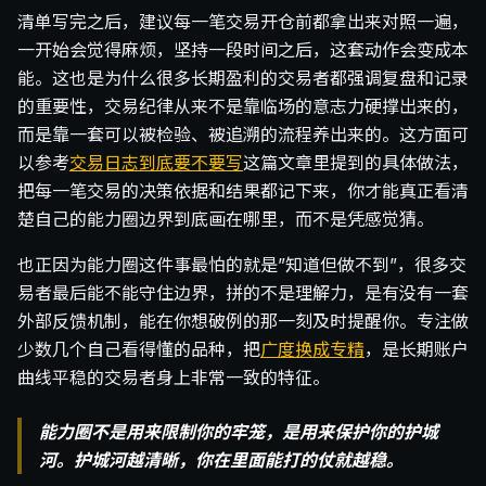
清单写完之后，建议每一笔交易开仓前都拿出来对照一遍，
一开始会觉得麻烦，坚持一段时间之后，这套动作会变成本
能。这也是为什么很多长期盈利的交易者都强调复盘和记录
的重要性，交易纪律从来不是靠临场的意志力硬撑出来的，
而是靠一套可以被检验、被追溯的流程养出来的。这方面可
以参考
交易日志到底要不要写
这篇文章里提到的具体做法，
把每一笔交易的决策依据和结果都记下来，你才能真正看清
楚自己的能力圈边界到底画在哪里，而不是凭感觉猜。
也正因为能力圈这件事最怕的就是”知道但做不到”，很多交
易者最后能不能守住边界，拼的不是理解力，是有没有一套
外部反馈机制，能在你想破例的那一刻及时提醒你。专注做
少数几个自己看得懂的品种，把
广度换成专精
，是长期账户
曲线平稳的交易者身上非常一致的特征。
能力圈不是用来限制你的牢笼，是用来保护你的护城
河。护城河越清晰，你在里面能打的仗就越稳。