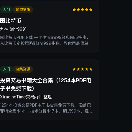
入门
加密货币
囤比特币
九神 (ahr999)
囤比特币PDF下载 — 九神ahr999经典囤币指南，
从比特币定投策略到ahr999指数，教你用最简单的
方法积累比特币。XtradingTime交易内训深度解读
与核心要点。
入门
合集资源
投资交易书籍大全合集（1254本PDF电
子书免费下载）
XtradingTime交易内训 整理
1254本投资交易PDF电子书合集免费下载，涵盖巴
菲特全集44本、技术分析447本、期货99本、经典
金融173本、索罗斯17本、塔勒布三部曲等9大分
类，关注公众号回复116即可获取完整压缩包。