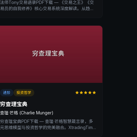
法师Tony交易语录PDF下载 — 《交易之王》《交
易员的自我修养》核心交易系统深度解读。从趋势
交易到滚仓策略，币圈传奇交易员的实战心法。
进阶
投资哲学
穷查理宝典
查理·芒格 (Charlie Munger)
穷查理宝典PDF下载 — 查理·芒格智慧箴言录，多
元思维模型与投资哲学的完美融合。XtradingTime
交易内训深度书评。