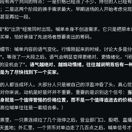
段有两个共同的特点：一是价格已经涨了不少，持仓的人已经有
；二是这两个阶段的换手需求最大，早期进场的人开始考虑兑现
甚至再拉一段。
喊”和”出货”经常同时出现。喊单本身不创造需求，它只是把原
买单，恰好承接了先进场者想要卖出的筹码。
细节：喊单内容的语气变化。行情刚起来的时候，讨论大多是分
”。等涨了一大段之后，语气会明显变得更绝对、更情绪化，“闭
的没机会了”。
语气越绝对、越煽动情绪，往往越说明背后有一
是为了尽快找到下一个买家。
的人都当成坏人。大部分人只是被自己的浮盈冲昏了头，真心觉
对你来说，动机是好是坏并不重要，重要的是识别这个信号：
当
身就是一个值得警惕的价格位置，而不是一个值得追进去的价格
高位喊单往往是一套组合拳。）
票里，一只票连续拉了几个涨停之后，营业部门口、股吧、直播
铺天盖地；外汇里，一个货币对单边走了几百点之后，喊单信号