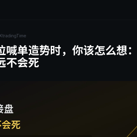
XtradingTime
位喊单造势时，你该怎么想
远不会死