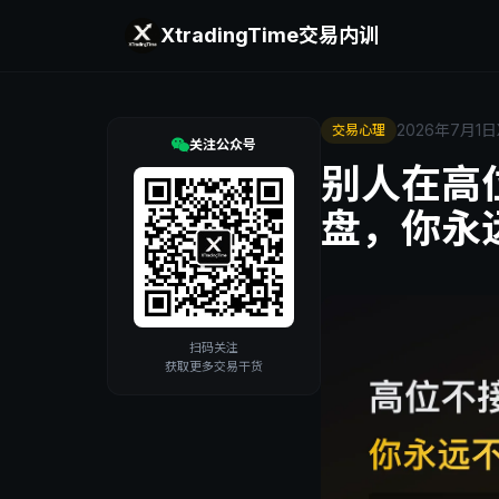
XtradingTime
交易内训
2026年7月1日
交易心理
关注公众号
别人在高
盘，你永
扫码关注
获取更多交易干货