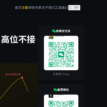
首页
文章
课程
书单
关于我们
工具箱
⌘K
加微信交流
：高位不接
交易员XTony
备用微信