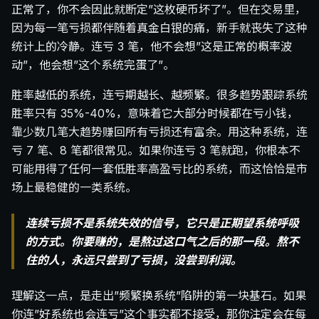
正常了，你不会因此就断定”这枚硬币坏了”。但在交易里，
因为每一笔亏损都伴随着真金白银的痛，新手就丧失了这种
统计上的冷静。连亏 3 笔，他不会想”这是正常的概率波
动”，他会想”这个系统完蛋了”。
胜率越低的系统，连亏期越长、越频繁。很多趋势跟踪系统
胜率只有 35%-40%，意味着它大部分时候都在亏小钱，
靠少数几笔大趋势赚回所有亏损还有富余。用这种系统，连
亏 7 笔、8 笔都很常见。如果你连亏 3 笔就跑，你根本不
可能用得了任何一套低胜率高盈亏比的系统，而这恰恰是市
场上最稳健的一类系统。
连续亏损不是系统失效的信号，它只是正期望系统呼吸
的方式。你要赚的，是熬过这口气之后的那一段。熬不
住的人，永远只尝到了亏损，没尝到利润。
理解这一点，是走出”频繁换系统”陷阱的第一块基石。如果
你连”好系统也会连亏”这个事实都不接受，那你注定会在每