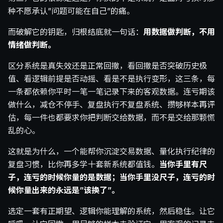
种不愿承认”问题可能在自己”的痛。
而破解它的钥匙，归根结底就一句话：
用数据做判断，不用
情绪做判断。
区分系统是真失效还是正常回撤，看回撤是否突破历史极
值、看逻辑前提是否动摇、看是不是执行变形，这三条，每
一条都依赖你平时一笔一笔记录下来的客观数据。连亏期该
做什么，减仓不停手、复盘执行不复盘系统、攒够样本再评
估，每一件也都要求你把判断交给数据，而不是交给那颗慌
乱的心。
这就是为什么，一个能帮你沉淀交易数据、量化执行纪律的
复盘习惯，比你再多学十套新系统都值钱。
当你手里有尺
子，连亏的时候你量的是数据；当你手里没尺子，连亏的时
候你量出来的永远是”该换了”。
选定一套有正期望、逻辑你能理解的系统，然后稳住。让它