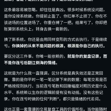
这条最容易被忽略，却往往是真凶。很多时候系统没问题，
是你没按系统做。你提前止盈了、你扛单不止损了、你在不
该进场的位置进场了、你重仓搏了一把。结果亏了，你却把
账算到系统头上，转身去换一套新的。
换了新系统，你还是会用同样变形的方式去执行，于是继续
亏。
你换掉的从来不是问题的根源，根源是你自己的执行。
要区分这三件事，你唯一能依赖的，
就是你的复盘记录，而
不是你连亏后翻江倒海的情绪。
这就是为什么我一直强调，区分系统是真失效还是正常回
撤，靠的是你平时一笔一笔记录下来的数据：每笔交易是否
严格按规则执行、当前连亏笔数和回撤幅度对照历史是什么
水平、系统赖以生存的逻辑前提有没有动摇。没有这些记
录，你在连亏时做的任何”判断”，都只是情绪的代名词。
这也正是一套靠谱的交易复盘工具的价值所在。当你能随时