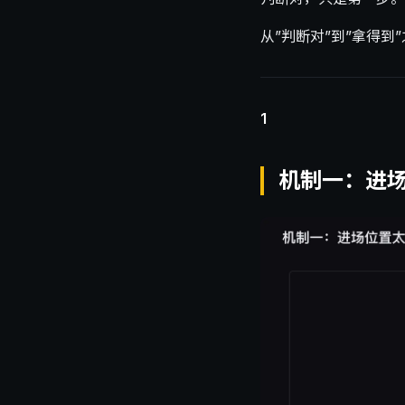
从”判断对”到”拿得
1
机制一：进