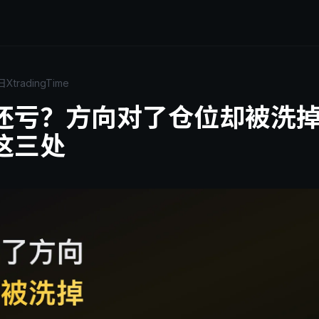
日
XtradingTime
还亏？方向对了仓位却被洗
这三处