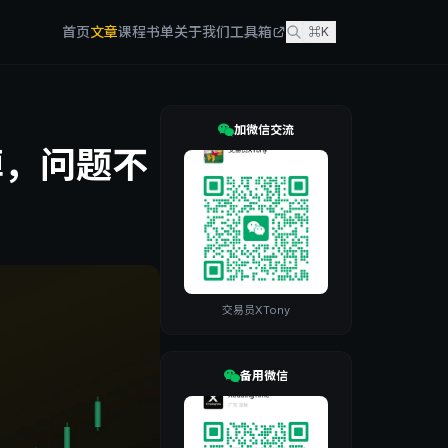
首页
文章
课程
书单
关于我们
工具箱
⌘K
加微信交流
掉，问题不
交易员XTony
备用微信