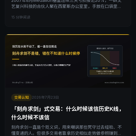
2007年8月Medallion基金连续三天亏损接近20%，一群文
艺复兴科技的合伙人聚在西蒙斯办公室里，手放在口袋里，
最终没有对模型做任何干预。这不是天才的运气，而是一条
15 分钟阅读
写在纸上的纪律：回撤只要落在系统历史区间内，就是正常
运作而不是失灵。这篇文章拆解那三天房间里到底发生了什
么，以及普通交易者该怎么把「回撤范围内不干预」变成一
条和止损位一样具体的书面规则。
交易认知
2026年7月23日
「刻舟求剑」式交易：什么时候该信历史K线，
什么时候不该信
刻舟求剑一直是个贬义词，用来嘲讽那些死守过去经验、不
懂变通的人。但很多交易者靠拿历史相似走势做参照赚到了