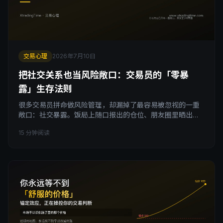
交易心理
2026年7月10日
把社交关系也当风险敞口：交易员的「零暴
露」生存法则
很多交易员拼命做风险管理，却漏掉了最容易被忽视的一重
敞口：社交暴露。饭局上随口报出的仓位、朋友圈里晒出的
对账单、群里一句公开喊单，都会变成被盯上、被绑架、被
15 分钟阅读
反向操纵的入口。这篇文章拆解社交暴露带来的四类真实风
险，说清楚普通交易者该怎么分清分享和暴露的边界。