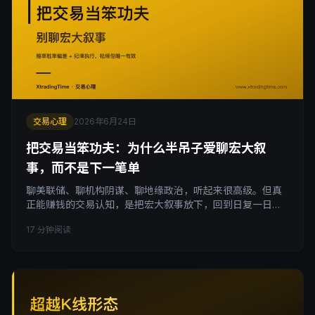
交易心理
2026年6月24日
把交易当笨功夫：为什么半吊子爱聊宏大叙
事，而不是下一笔单
聊美联储、聊机构阴谋、聊地缘政治，听起来很高级。但真
正能赚钱的交易认知，是把宏大叙事放下，回到日复一日的
专注执行。本文拆解一个反直觉的真相：半吊子之所以爱讲
17 分钟阅读
故事，是因为故事比交易笨功夫轻松太多。交易笨功夫枯
燥，却是唯一能稳定盈利的路。