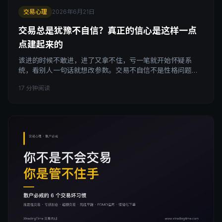
交易心理
2026年6月21日
交易总是犹豫不自信？真正的信心是这样一点
点建起来的
该进的时候不敢进，进了又拿不住，亏一笔就开始怀疑系
统，看别人一句话就想改参数。交易不自信不是性格问题，
是你手里没有证据。真正的交易信心不是盲目乐观或者大胆
17 分钟阅读
下重注，而是建立在两件可验证的事情上：我知道我的系统
长期是正期望，我有数据证明我能守规矩。这篇讲清楚交易
犹豫的真正根源，为什么靠喊口号建立不了对系统的信任，
以及怎么用回测、复盘和纪律记录，一步步把交易信心从感
觉变成踏实。