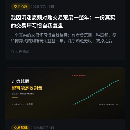
交易心理
2026年7月3日
我因沉迷高频对赌交易荒废一整年：一份真实
的交易坏习惯自我复盘
一个真实的交易坏习惯自我复盘：作者曾沉迷一种高频、零
和博弈式的对赌玩法整整一年，几乎颗粒无收，戒掉之后第
二年才开始盈利。这篇不讲道理，只讲怎么戒断，包括识别
19 分钟阅读
触发场景、物理隔离诱因、用新的交易节奏替代旧路径依赖
的完整方法，帮你走出同样的坏习惯循环。
交易基础
2026年7月3日