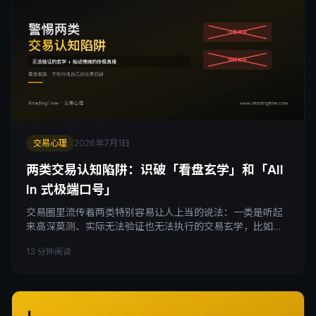
交易心理
2026年7月1日
两类交易认知陷阱：识破「看盘玄学」和「All
In 式极端口号」
交易圈里流传着两类特别容易让人上当的说法：一类是听起
来高深莫测、实际无法验证也无法执行的交易玄学，比如靠
几根K线就能「看穿」机构的真实意图；另一类是被包装成终
13 分钟阅读
极真理、专门点燃贪婪或恐惧的极端口号，一句话就想让你
全仓杀入或清仓离场。这篇文章拆解这两类交易认知陷阱各
自的识别特征，分析它们为什么总能精准击中普通交易者渴
望捷径、渴望确定性的心理弱点，并给出一套简单实用的甄
别标准，帮你在信息噪音里守住自己的交易纪律。