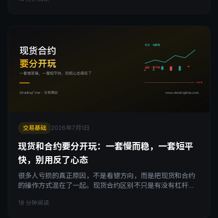
知从'我能预测市场'到'我在管理概率和风险'的转变过程，这
也是绝大多数人走向稳定盈利前，必须完成的一次认知重
建。
交易基础
2026年7月1日
现货和合约要分开玩：一套慢而稳，一套短平
快，别用反了心态
很多人亏损的真正原因，不是看错方向，而是把现货和合约
的操作方式混在了一起。现货合约区别不只是有没有杠杆，
而是两套完全不同的交易玩法：合约要短平快，进场前先算
18 分钟阅读
清楚盈亏比，方向不对立刻砍仓；现货要慢而稳，盯大级别
结构的高低点，靠右侧趋势跟随赚钱。这篇文章拆解这两套