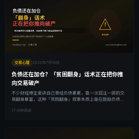
交易心理
2026年7月18日
负债还在加仓？「贫困翻身」话术正在把你推
向交易破产
不少财经博主爱讲自己曾经负债累累，靠一次孤注一掷的交
易翻身暴富，这种「贫困翻身」叙事本质上是在鼓励负债的
人继续加杠杆赌博。本文拆解负债交易为什么危险：心理压
17 分钟阅读
力和资金压力会互相放大，负债带来的心理伤害往往比行情
波动本身更致命。真正负责任的做法，是先修复财务和心理
状态，而不是相信下一次翻身，一步步滑向交易破产。