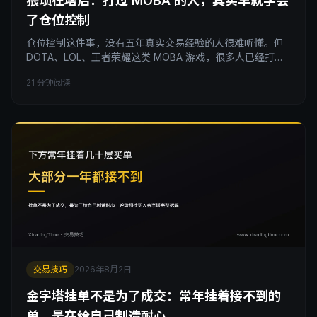
猥琐在塔后：打过 MOBA 的人，其实早就学会
了仓位控制
仓位控制这件事，没有五年真实交易经验的人很难听懂。但
DOTA、LOL、王者荣耀这类 MOBA 游戏，很多人已经打了
超过五年。缺乏仓位控制，本质上就是新手期凭神经冲动越
21 分钟阅读
塔杀人、不看小地图、不管迷雾里藏了几个人。这篇文章给
你一套完整的「游戏概念到交易概念」翻译对照表，把塔、
迷雾、越塔、开团这些你早就烂熟的机制，一条条对应到成
本区、大级别走势、无结构支撑重仓和多周期共振，帮你把
交易耐心和仓位控制真正落到可执行的动作上。
交易技巧
2026年8月2日
金字塔挂单不是为了成交：常年挂着接不到的
单，是在给自己制造耐心