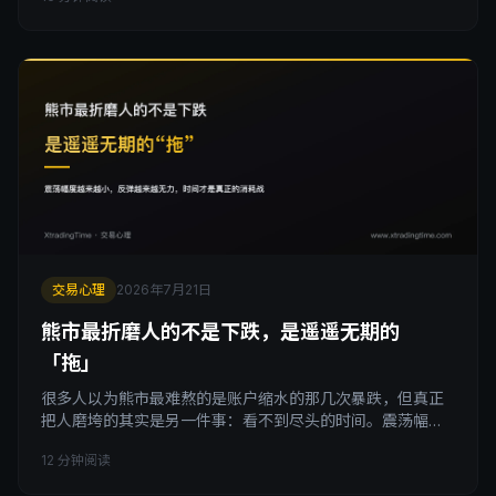
最高的瞬间，之后大概率会回吐一部分甚至全部。这篇文章
拆解这个规律背后的心理机制，教你把想晒单这个冲动，练
成一个逼自己落袋为安的止盈信号。
交易心理
2026年7月21日
熊市最折磨人的不是下跌，是遥遥无期的
「拖」
很多人以为熊市最难熬的是账户缩水的那几次暴跌，但真正
把人磨垮的其实是另一件事：看不到尽头的时间。震荡幅度
越来越小，反弹越来越无力，牛市让人兴奋，熊市让人麻
12 分钟阅读
木。拆解熊市心理杀伤力的真正来源，以及如何在这场时间
的消耗战里保住自己的判断力。