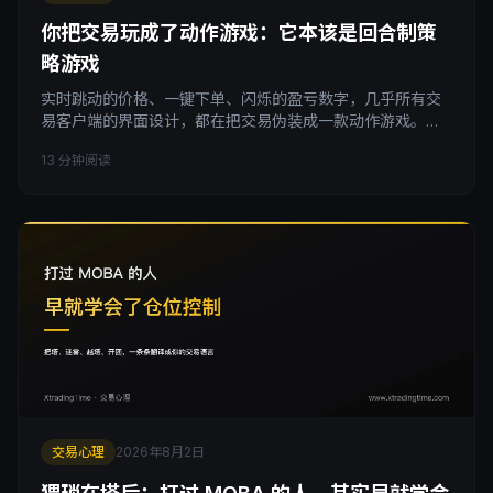
你把交易玩成了动作游戏：它本该是回合制策
略游戏
实时跳动的价格、一键下单、闪烁的盈亏数字，几乎所有交
易客户端的界面设计，都在把交易伪装成一款动作游戏。但
交易的真实结构其实是回合制策略游戏：可以反复推演，可
13 分钟阅读
以选择跳过本回合，资源要跨回合规划。这篇用回合制策略
游戏的思路，给出一套具体的「回合制化改造」方法，包括
最小回合间隔、回合行动卡和一个能让你今年少犯很多错的
自检问题。
交易心理
2026年8月2日