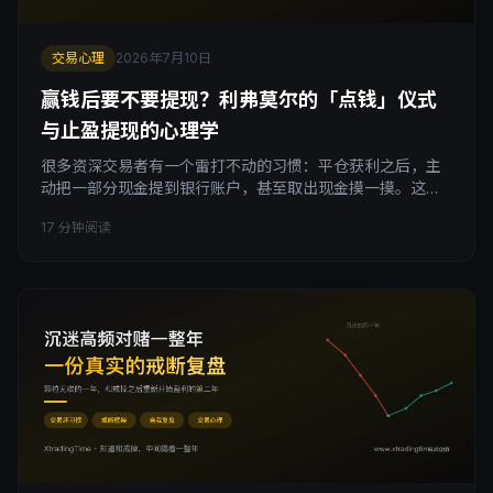
交易心理
2026年7月10日
赢钱后要不要提现？利弗莫尔的「点钱」仪式
与止盈提现的心理学
很多资深交易者有一个雷打不动的习惯：平仓获利之后，主
动把一部分现金提到银行账户，甚至取出现金摸一摸。这不
是资金管理层面的分散风险，而是交易心理层面的锚点。账
17 分钟阅读
户里的浮盈只是一个抽象数字，长期只盯着数字容易让人对
风险产生钝感。本文从利弗莫尔「把钱点一遍」的经典心态
出发，拆解止盈提现如何反过来强化交易纪律，帮你重新理
解提现动作和账户余额之间的心理关系。