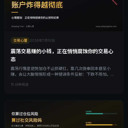
交易心理
2026年7月10日
震荡交易赚的小钱，正在悄悄腐蚀你的交易心
态
震荡行情里逆势加仓不止损硬扛，靠几次侥幸回本甚至小
赚，会让大脑悄悄形成一种错误条件反射：下跌不用怕，越
跌越买总会反弹。这种心理腐蚀一开始几乎察觉不到，止损
15 分钟阅读
设置越来越随意，加仓越来越凭感觉，直到某一次不会反弹
的真正趋势行情，把之前攒下的利润和本金一次性亏光。这
篇文章拆解心理腐蚀的形成机制、识别信号和具体自救方
法。