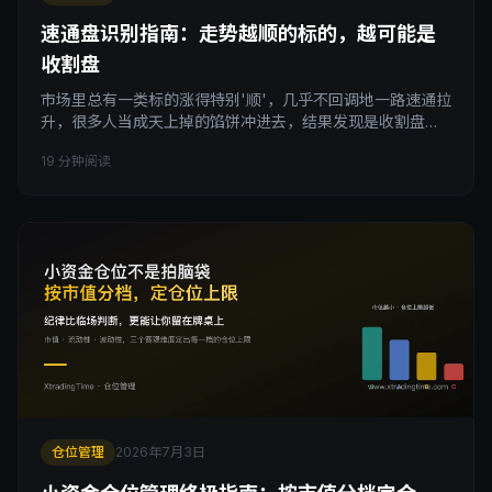
速通盘识别指南：走势越顺的标的，越可能是
收割盘
市场里总有一类标的涨得特别'顺'，几乎不回调地一路速通拉
升，很多人当成天上掉的馅饼冲进去，结果发现是收割盘。
这篇文章教你识别庄盘和概念炒作的具体特征：换手率异
19 分钟阅读
常、缺基本面支撑、社群突然爆发式营销、价格曲线毫无回
调痕迹，帮你列出一份自己的防割清单，理解为什么'越顺越
可疑'是一条反直觉但极其重要的认知。
仓位管理
2026年7月3日