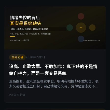
打法为什么必须分开设计规则，以及大多数人到底是怎么把
心态用反的。
交易心理
2026年7月1日
追高、止盈太早、不敢加仓：真正缺的不是情
绪自控力，而是一套交易系统
追高被套、盈利没坐稳就平仓、明明有把握却不敢加仓，很
多交易者把这些归咎于自己情绪化交易，觉得是意志力不
够。但真正的原因往往不是情绪，而是系统缺失：入场标准
20 分钟阅读
模糊、加仓条件没有、止盈规则靠感觉、风控上限不存在。
这篇文章拆解这四类具体规则的缺口，说明为什么练心态不
如建交易系统，帮你把抽象的交易纪律变成可执行的规则。