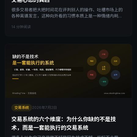
很多交易者把大把时间花在评判别人的操作、吐槽市场上的
各种离谱发言，这种向外看的习惯本质上是一种情绪内耗，
还会分走本该用来打磨系统的注意力。这篇文章拆解向外评
14 分钟阅读
判心理是怎么形成的，为什么它常常是逃避直视自己问题的
手段，以及如何把交易心态从盯着别人转回专注自己，把有
限的精力还给真正决定盈亏的那件事。
交易系统
2026年7月2日
交易系统的六个维度：为什么你缺的不是技
术，而是一套能执行的交易系统