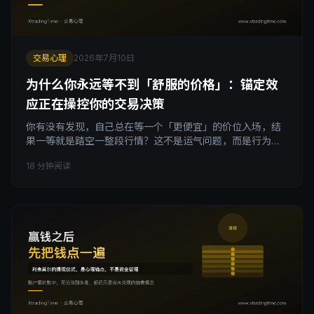
交易心理
2026年7月10日
为什么你永远等不到「舒服的价格」：锚定效
应正在操控你的交易决策
你有没有发现，自己总在等一个「更便宜」的价位入场，结
果一等就是踏空一整段行情？这不是运气问题，而是行为金
融学里的锚定效应在起作用：大脑会把第一次接触的价格钉
18 分钟阅读
死成参照点，之后无论市场怎么变化都不愿意松手。这篇文
章拆解锚定效应在交易心理中的三种典型表现，包括死等便
宜价、误判「太贵了」、死扛套牢仓位，并给出一套用当下
结构代替历史价格做决策的具体方法，帮你把这个隐藏在潜
意识里的认知偏差揪出来。