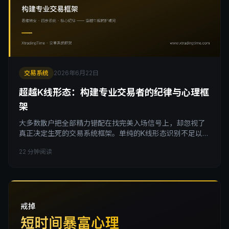
交易系统
2026年6月22日
超越K线形态：构建专业交易者的纪律与心理框
架
大多数散户把全部精力错配在找完美入场信号上，却忽视了
真正决定生死的交易系统框架。单纯的K线形态识别不足以长
期盈利。这篇拆解从思维转变到系统构建再到核心纪律的三
22 分钟阅读
大支柱，告诉你为什么正期望值、过程优于结果、交易纪律
才是穿越牛熊的护城河。