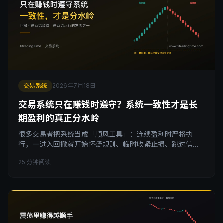
交易系统
2026年7月18日
交易系统只在赚钱时遵守？系统一致性才是长
期盈利的真正分水岭
很多交易者把系统当成「顺风工具」：连续盈利时严格执
行，一进入回撤就开始怀疑规则、临时收紧止损、跳过信
号。这种选择性遵守让交易纪律变成摆设，你验证的从来不
25 分钟阅读
是系统本身，而是系统在顺风时的表现。这篇文章拆解为什
么必须在回撤期保持系统一致性，以及如何分清系统真的失
效和正常回撤只是需要扛住，帮助你建立经得起长期盈利检
验的交易纪律。