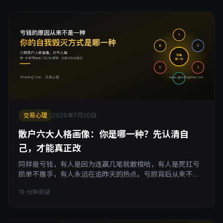
交易心理
2026年7月20日
散户六大人格画像：你是哪一种？先认清自
己，才能真正改
同样是亏钱，有人是因为连赢几笔就敢梭哈，有人是死扛亏
损单不撒手，有人永远在追昨天的热点。亏损背后从来不是
一套通用的原因，而是六种不同的行为人格，每一种都有自
19 分钟阅读
己独特的自我毁灭方式。这篇文章帮你对号入座，找到自己
属于哪一种，以及针对性的改进锚点。