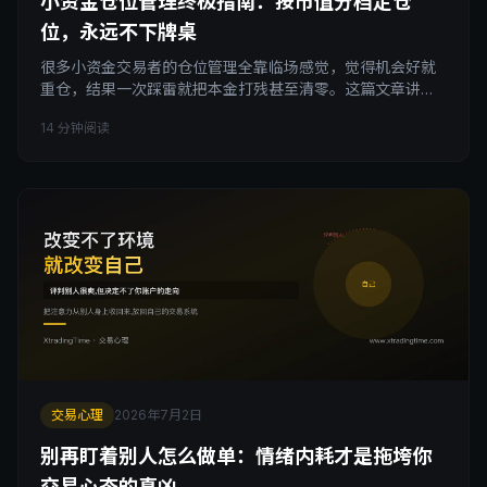
小资金仓位管理终极指南：按市值分档定仓
位，永远不下牌桌
很多小资金交易者的仓位管理全靠临场感觉，觉得机会好就
重仓，结果一次踩雷就把本金打残甚至清零。这篇文章讲清
楚一套可执行的仓位管理框架：按标的的市值、流动性、波
14 分钟阅读
动性分成几个档位，每个档位对应一个仓位上限区间。小资
金仓位不是拍脑袋定的，是分档算出来的，这套纪律比临场
判断更能保证你长期留在牌桌上。
交易心理
2026年7月2日
别再盯着别人怎么做单：情绪内耗才是拖垮你
交易心态的真凶