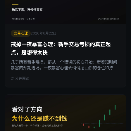
交易心理
2026年6月22日
戒掉一夜暴富心理：新手交易亏损的真正起
点，是想得太快
几乎所有新手亏损，都从一个错误的初心开始：带着短时间
暴富的预期进场。一夜暴富心理会悄悄扭曲你的仓位和持
有，让你过度重仓、该走不走、贪到回吐。这篇文章拆解暴
21 分钟阅读
富心理如何毁掉交易心态，以及为什么把目标从快速暴富换
成先活下来再慢慢变富，才是稳定盈利真正的起点。