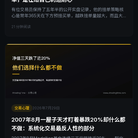
有位交易员保持了五年半的公开实盘记录，他的挂单策略核
心是常年365天在下方预挂买单，越跌挂单量越大，而且大
部分挂单一年到头都接不到。这篇讲清楚这套逆势预挂买入
21 分钟阅读
金字塔的完整结构：大小金字塔怎么嵌套、分批买入的间距
怎么试错、限价单挂多远该由波动率和离线时长决定、以及
金字塔最大的陷阱「仓位错觉」是怎么发生的。注意这篇讲
的不是顺势加仓金字塔。
交易心理
2026年7月29日
2007年8月一屋子天才盯着暴跌20%却什么都
不做：系统化交易最反人性的部分