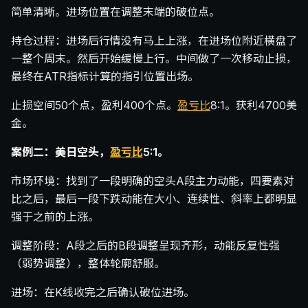
简单清晰。进场位置在调整末端的破位点。
持仓过程：进场后行情没有马上上涨，在进场位附近横盘了
一整个周末。然后开始缓慢上行。中间做了一次移动止损，
最终在ATR指标计算的指引位置出场。
止损空间50个点，盈利400个点。
盈亏比
8:1。获利4700美
金。
案例二：美日空头，
盈亏比
5:1。
市场环境：找到了一段明确的空头A段主力动能，四要素对
比之后，最后一段下跌动能在大小、连续性、斜率上都明显
强于之前的上涨。
调整阶段：A段之后的B段调整呈现齐形，动能反复性强
（弱势调整），整体轮廓舒服。
进场：在K线收完之后确认破位进场。