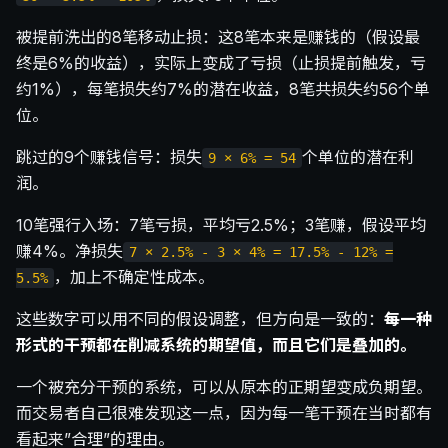
被提前洗出的8笔移动止损：这8笔本来是赚钱的（假设最
终是6%的收益），实际上变成了亏损（止损提前触发，亏
约1%），每笔损失约7%的潜在收益，8笔共损失约56个单
位。
跳过的9个赚钱信号：损失
个单位的潜在利
9 × 6% = 54
润。
10笔强行入场：7笔亏损，平均亏2.5%；3笔赚，假设平均
赚4%。净损失
7 × 2.5% - 3 × 4% = 17.5% - 12% =
，加上不确定性成本。
5.5%
这些数字可以用不同的假设调整，但方向是一致的：
每一种
形式的干预都在削减系统的期望值，而且它们是叠加的。
一个被充分干预的系统，可以从原本的正期望变成负期望。
而交易者自己很难发现这一点，因为每一笔干预在当时都有
看起来”合理”的理由。