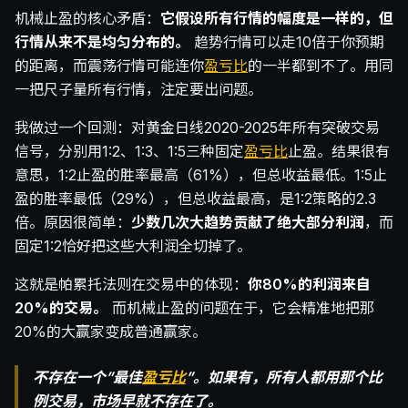
机械止盈的核心矛盾：
它假设所有行情的幅度是一样的，但
行情从来不是均匀分布的。
趋势行情可以走10倍于你预期
的距离，而震荡行情可能连你
盈亏比
的一半都到不了。用同
一把尺子量所有行情，注定要出问题。
我做过一个回测：对黄金日线2020-2025年所有突破交易
信号，分别用1:2、1:3、1:5三种固定
盈亏比
止盈。结果很有
意思，1:2止盈的胜率最高（61%），但总收益最低。1:5止
盈的胜率最低（29%），但总收益最高，是1:2策略的2.3
倍。原因很简单：
少数几次大趋势贡献了绝大部分利润
，而
固定1:2恰好把这些大利润全切掉了。
这就是帕累托法则在交易中的体现：
你80%的利润来自
20%的交易。
而机械止盈的问题在于，它会精准地把那
20%的大赢家变成普通赢家。
不存在一个”最佳
盈亏比
”。如果有，所有人都用那个比
例交易，市场早就不存在了。