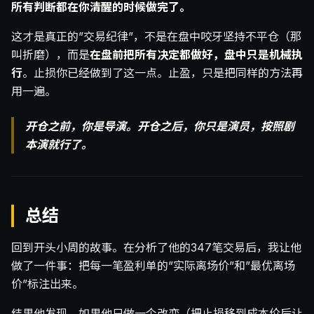
所有判断都在你清醒的时候做完了。
这才是真正的”交易纪律”，不是在盘中咬牙坚持不平仓（那
叫折磨），而是
在盘前把所有决定都做好，盘中只是机械执
行
。止损你已经做到了这一点。止盈，只是把同样的方法再
用一遍。
开仓之前，你是导演。开仓之后，你只是演员，按照剧
本演就行了。
总结
回到开头小周的故事。在分析了他的347笔交易后，我让他
做了一件事：把每一笔盈利单的”实际离场价”和”最优离场
价”标注出来。
结果他发现，如果他只做一个改变（把止损移到成本价后让