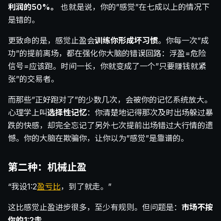
利润的50%。
也就是说，你的”感觉”在七成以上的情况下
是错的。
更致命的是，感觉止盈会
训练你形成坏习惯
。你每一次”成
功”的提前离场，都在强化你大脑的错误回路：浮盈=危险
信号=应该跑。时间一长，你就变成了一个”只要赚钱就紧
张”的交易者。
而那些”正好跑对了”的少数几次，会被你的记忆系统放大。
心理学上叫
选择性记忆
：你清楚地记得那次及时出场躲过暴
跌的快感，却完全忘记了另外七次提前出场错过大行情的遗
憾。你的大脑在欺骗你，让你以为”感觉”是靠谱的。
第二种：机械止盈
“我设1:2
盈亏比
，到了就走。”
这比感觉止盈进步很多，至少有规则。但问题是：
市场不按
你的1:2走
。