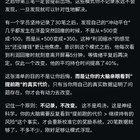
之后你第三笔一定会提前出场。这些模式你不记录永远不会
发现，一旦发现就可以针对性地解决。
有一个学员坚持记录了30笔之后，发现自己的”冲动平仓”
几乎都发生在浮盈突然回撤的时候，不是从+500变
成-100，而是从+500变成+350。这种”利润缩水”的感觉
比”还没赚钱”更让他焦虑。意识到这个模式之后，他每次看
到利润回撤时就刻意离开屏幕5分钟，等情绪平复后再决
定。仅此一个改变，他的平均持仓时间提高了40%。
这张清单的目的不是让你后悔，
而是让你的大脑亲眼看到”
提前跑”的真实代价
。只有当你用自己的真实数据证明了问
题存在，你才会有动力去改变。
记住一个原则：
不记录，不改变。
这不是鸡汤，这是神经
科学。你的大脑需要反复看到”提前跑的代价 > 继续持有的
风险”这个事实，才会重新校准它的奖励系统。20笔数据就
够了，不多不少，刚好足够让模式浮现。