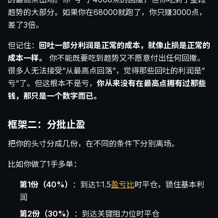
趋势的大部分。如果你在68000就跑了，你只赚3000点，
差了3倍。
但记住：
回吐一部分利润是正常的成本，就像止损是正常的
成本一样。
你不能既要吃到趋势又不愿意付出任何回撤。
很多人无法接受”从最高点回落”，觉得那些回吐的利润是”
亏”了。但这根本不是亏，
你从来没有在最高点拥有过那些
钱，那只是一个数字而已。
框架二：分批止盈
把你的头寸分成几份，在不同的条件下分别离场。
比如你做了1手多单：
第1份（40%）
：到达1:1.5
盈亏比
时平仓，锁住基本利
润
第2份（30%）
：到达关键阻力位时平仓