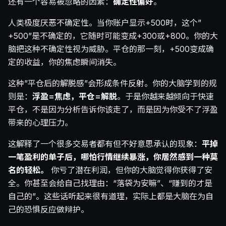
还有一个容易被忽略的因素：
确定性偏好
。
人类极度厌恶不确定性。当你账户显示+500时，这个”
+500”是不确定的，它随时可能变成+300或+800。你的大
脑把这种不确定性视为威胁。平仓的那一刻，+500变成确
定的收益，你的焦虑瞬间消失。
这种”平仓后的解脱感”会形成条件反射。你的大脑学到的规
则是：
浮盈=焦虑，平仓=解脱
。于是你越来越倾向于快速
平仓，不是因为分析告诉你该走了，而是因为你受不了浮盈
带来的心理压力。
这解释了一个很多交易者都有但不好意思承认的现象：
平掉
一笔盈利的单子后，哪怕行情继续暴涨，你居然感到一种莫
名的轻松。
你亏了潜在利润，但你的大脑觉得你获得了安
全。你甚至会给自己找理由：“落袋为安嘛”、“赚到的才是
自己的”。这些话听起来很有道理，实际上都是大脑在为自
己的恐惧反应做辩护。