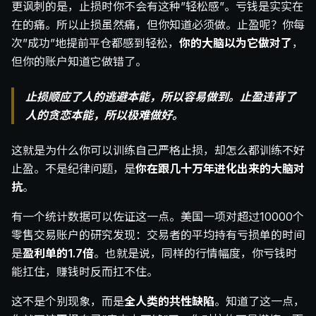
更讽刺的是，止损时你不会有这种”轻松感”。亏钱是实实在
在的痛。所以止损虽然痛，但你知道必须做。止盈呢？你每
次”成功”地提前平仓都感到轻松，
你的大脑以为它做对了
，
但你的账户知道它做错了。
止损顺应了人的逃避本能，所以容易做到。止盈违背了
人的贪恋本能，所以极难做好。
这就是为什么你可以训练自己严格止损，却怎么都训练不好
止盈。不是纪律问题，是
你在跟几十万年进化出来的大脑对
抗
。
有一个统计数据可以佐证这一点。美国一项对超过10000个
零售交易账户的研究发现：交易者的平均持有亏损单的时间
是
盈利单的1.7倍
。也就是说，同样的行情幅度，你亏钱时
能扛住，赚钱时反而扛不住。
这不是个别现象，而是
全人类的共性缺陷
。知道了这一点，