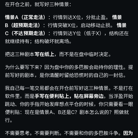
在开仓之前，就写好三种情景：
情景A（正常走法）
：行情到达X位，分批止盈。
情景
B（超预期走法）
：行情突破X位，启动移动止损。
情景
C（不达预期走法）
：行情到达Y位（低于X），结构还在
就继续持有；结构破坏就离场。
把这三种剧本
写在纸上
，而不是在盘中临时决定。
为什么要写下来？因为盘中你的多巴胺会劫持你的理性。提
前写好的剧本，是你清醒时留给恐慌时的自己的一封信。
我自己每一笔交易都会在开仓前写好这三种情景。不是打在
软件里，而是
手写在便利贴上，贴在屏幕旁边
。当浮盈开始
跳动、你的手指开始发痒想点平仓的时候，你只需要看一眼
便利贴：现在是情景A、B还是C？剧本怎么说的？照做就
行。
不需要思考。不需要判断。不需要和你的多巴胺斗争。
因为