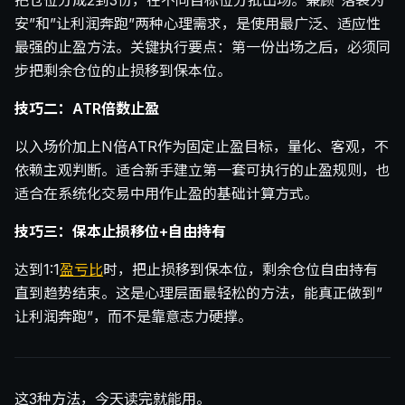
把仓位分成2到3份，在不同目标位分批出场。兼顾”落袋为
安”和”让利润奔跑”两种心理需求，是使用最广泛、适应性
最强的止盈方法。关键执行要点：第一份出场之后，必须同
步把剩余仓位的止损移到保本位。
技巧二：ATR倍数止盈
以入场价加上N倍ATR作为固定止盈目标，量化、客观，不
依赖主观判断。适合新手建立第一套可执行的止盈规则，也
适合在系统化交易中用作止盈的基础计算方式。
技巧三：保本止损移位+自由持有
达到1:1
盈亏比
时，把止损移到保本位，剩余仓位自由持有
直到趋势结束。这是心理层面最轻松的方法，能真正做到”
让利润奔跑”，而不是靠意志力硬撑。
这3种方法，今天读完就能用。