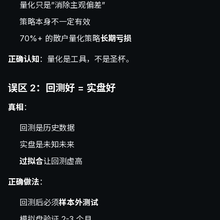
量化只是”消除主观偏差”
策略本身不一定有效
70%+ 的散户量化策略
长期亏损
正确认知
：量化是工具，不是圣杯。
误区 2：回测好 = 实盘好
真相
：
回测是历史数据
实盘是未知未来
过拟合
让回测虚高
正确做法
：
回测后必须
样本外测试
模拟盘验证 2-3 个月