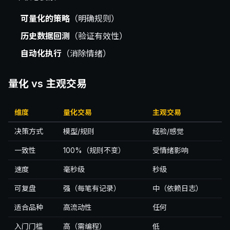
可量化的策略
（明确规则）
历史数据回测
（验证有效性）
自动化执行
（消除情绪）
量化 vs 主观交易
维度
量化交易
主观交易
决策方式
模型/规则
经验/感觉
一致性
100%（规则不变）
受情绪影响
速度
毫秒级
秒级
可复盘
强（每笔有记录）
中（依赖日志）
适合品种
高流动性
任何
入门门槛
高（需编程）
低