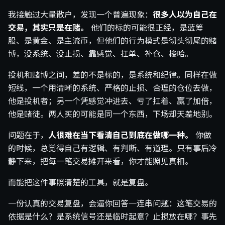
我接触过大量散户，发现一个普遍现象：
很多人以为自己在
交易，其实只是在赌。
他们的标的可能很正经，是蓝筹
股、是黄金、是主流币，但他们的行为模式是彻头彻尾的赌
博，没系统、没止损、靠感觉、扛单、补仓、梭哈。
投机和赌博之间，差的不是标的，是系统和纪律。同样在做
短线，一个用清晰的系统、严格的止损、合理的仓位去做，
他是投机者；另一个凭感觉冲进去、亏了扛着、赢了加倍，
他是赌徒。两人买的可能是同一个东西，下场却天差地别。
问题在于，
人很难在当下看清自己到底在做哪一种。
你做
的时候，总觉得自己有逻辑、有判断、有道理。只有事后冷
静下来，把每一笔交易摊开来看，你才能照见真相。
而能把这件事照清楚的工具，就是复盘。
一份认真的交易复盘，会逼你回答一连串问题：这笔交易的
依据是什么？是系统信号还是临时起意？止损放在哪？事先