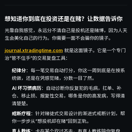
想知道你到底在投资还是在赌？让数据告诉你
光靠自我感觉，永远分不清自己是投机还是赌博，因为人天
生会美化自己的行为。你需要一面不会骗你的镜子。
journal.xtradingtime.com
就是这面镜子。它是一个专门
治”管不住手”的交易复盘工具：
纪律分
：每一笔交易自动打分，你这一周到底是在按系
统做，还是在凭感觉赌，分数一目了然。
AI 坏习惯病历
：自动诊断你反复犯的毛病，扛单、补
仓、移止损、报复性交易，哪条是你的高发病，写得清
清楚楚。
戒断疗程
：针对赌徒式交易设计的渐进式戒断计划，帮
你一步步从”想投机却在赌”回到正轨。
真人教练
：卡在某个坎过不去，有真人教练陪你复盘、