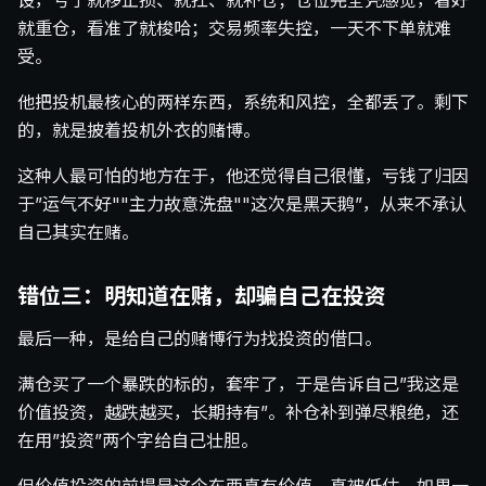
设，亏了就移止损、就扛、就补仓；仓位完全凭感觉，看好
就重仓，看准了就梭哈；交易频率失控，一天不下单就难
受。
他把投机最核心的两样东西，系统和风控，全都丢了。剩下
的，就是披着投机外衣的赌博。
这种人最可怕的地方在于，他还觉得自己很懂，亏钱了归因
于”运气不好""主力故意洗盘""这次是黑天鹅”，从来不承认
自己其实在赌。
错位三：明知道在赌，却骗自己在投资
最后一种，是给自己的赌博行为找投资的借口。
满仓买了一个暴跌的标的，套牢了，于是告诉自己”我这是
价值投资，越跌越买，长期持有”。补仓补到弹尽粮绝，还
在用”投资”两个字给自己壮胆。