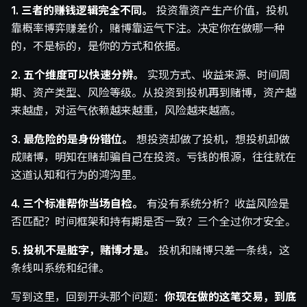
1. 三者的赚钱逻辑完全不同。
投资靠资产生产价值，投机
靠概率博弈赚差价，赌博靠运气下注。决定你在做哪一种
的，不是标的，是你的方式和依据。
2. 五个维度可以快速分辨。
实现方式、收益来源、时间周
期、资产类型、风险等级。从投资到投机再到赌博，资产越
来越虚，对运气依赖越来越重，风险越来越高。
3. 最危险的是身份错位。
想投资却做了投机，想投机却做
成赌博，明知在赌却骗自己在投资。亏钱的根源，往往就在
这道认知和行为的鸿沟里。
4. 三个标准帮你当场自检。
有没有系统分析？收益风险是
否匹配？时间框架和持有期是否一致？三个全过你才安全。
5. 投机不是脏字，赌博才是。
投机和赌博只差一条线，这
条线叫系统和纪律。
写到这里，回到开头那个问题：
你现在做的这笔交易，到底