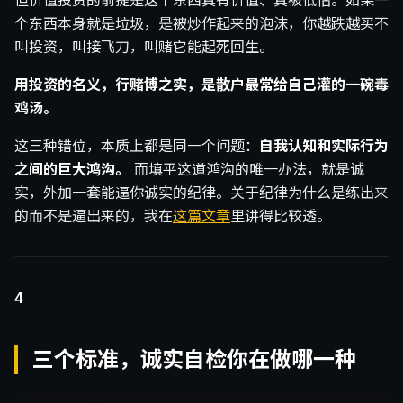
但价值投资的前提是这个东西真有价值、真被低估。如果一
个东西本身就是垃圾，是被炒作起来的泡沫，你越跌越买不
叫投资，叫接飞刀，叫赌它能起死回生。
用投资的名义，行赌博之实，是散户最常给自己灌的一碗毒
鸡汤。
这三种错位，本质上都是同一个问题：
自我认知和实际行为
之间的巨大鸿沟。
而填平这道鸿沟的唯一办法，就是诚
实，外加一套能逼你诚实的纪律。关于纪律为什么是练出来
的而不是逼出来的，我在
这篇文章
里讲得比较透。
4
三个标准，诚实自检你在做哪一种