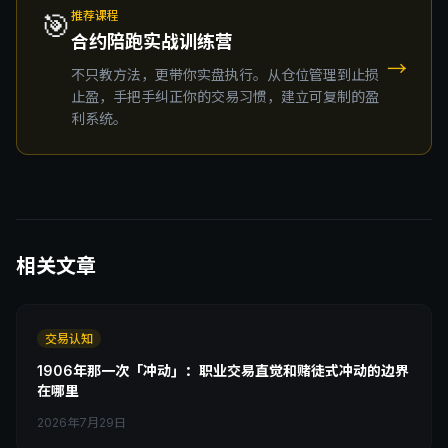
🎯
推荐课程
合约陪跑实战训练营
→
不只教方法，更带你实盘执行。从仓位管理到止损
止盈，手把手纠正你的交易习惯，建立可复制的盈
利系统。
相关文章
交易认知
1906年那一次「冲动」：职业交易直觉和赌徒式冲动的边界
在哪里
2026年7月29日