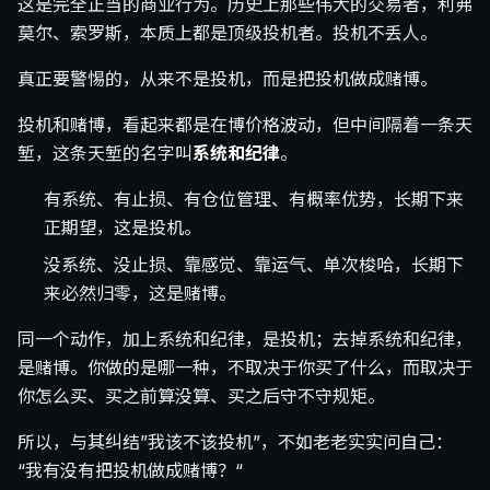
这是完全正当的商业行为。历史上那些伟大的交易者，利弗
莫尔、索罗斯，本质上都是顶级投机者。投机不丢人。
真正要警惕的，从来不是投机，而是把投机做成赌博。
投机和赌博，看起来都是在博价格波动，但中间隔着一条天
堑，这条天堑的名字叫
系统和纪律
。
有系统、有止损、有仓位管理、有概率优势，长期下来
正期望，这是投机。
没系统、没止损、靠感觉、靠运气、单次梭哈，长期下
来必然归零，这是赌博。
同一个动作，加上系统和纪律，是投机；去掉系统和纪律，
是赌博。你做的是哪一种，不取决于你买了什么，而取决于
你怎么买、买之前算没算、买之后守不守规矩。
所以，与其纠结”我该不该投机”，不如老老实实问自己：
“我有没有把投机做成赌博？“