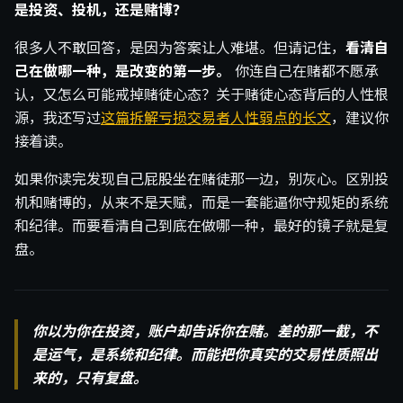
是投资、投机，还是赌博？
很多人不敢回答，是因为答案让人难堪。但请记住，
看清自
己在做哪一种，是改变的第一步。
你连自己在赌都不愿承
认，又怎么可能戒掉赌徒心态？关于赌徒心态背后的人性根
源，我还写过
这篇拆解亏损交易者人性弱点的长文
，建议你
接着读。
如果你读完发现自己屁股坐在赌徒那一边，别灰心。区别投
机和赌博的，从来不是天赋，而是一套能逼你守规矩的系统
和纪律。而要看清自己到底在做哪一种，最好的镜子就是复
盘。
你以为你在投资，账户却告诉你在赌。差的那一截，不
是运气，是系统和纪律。而能把你真实的交易性质照出
来的，只有复盘。