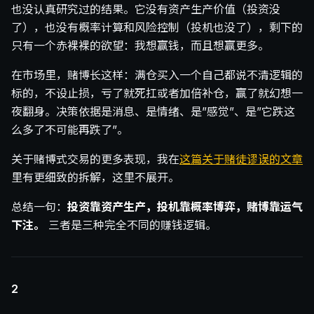
也没认真研究过的结果。它没有资产生产价值（投资没
了），也没有概率计算和风险控制（投机也没了），剩下的
只有一个赤裸裸的欲望：我想赢钱，而且想赢更多。
在市场里，赌博长这样：满仓买入一个自己都说不清逻辑的
标的，不设止损，亏了就死扛或者加倍补仓，赢了就幻想一
夜翻身。决策依据是消息、是情绪、是”感觉”、是”它跌这
么多了不可能再跌了”。
关于赌博式交易的更多表现，我在
这篇关于赌徒谬误的文章
里有更细致的拆解，这里不展开。
总结一句：
投资靠资产生产，投机靠概率博弈，赌博靠运气
下注。
三者是三种完全不同的赚钱逻辑。
2