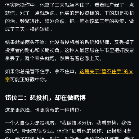
但实际操作中，他拿了三天就坐不住了。看着账户绿了一点
就慌，涨了一点就想跑。他买的是投资标的，干的却是投机
的活，频繁进出、追涨杀跌，把一笔本该拿三年的投资，做
成了三天一换的短线。
结果就是两头不靠：他没有投机者的系统和纪律，又丢掉了
投资者的耐心和长期视角。这种人最容易在牛市里把好股票
拿丢了，赚个零头就跑，然后看着它涨上天。
如果你总是管不住手、拿不住单，
这篇关于”管不住手”的文
章
可能正好戳中你。
错位二：想投机，却在做赌博
这是更危险、也更隐蔽的一种错位。
一个人自认为是投机者，“我做技术分析，我看趋势，我做
波段”。听起来很专业。但你仔细看他的操作：止损形同虚