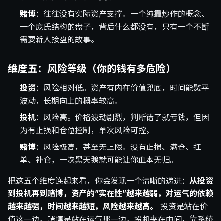
赌博
：往往没有实际资产支撑。一个纯靠炒作的概念、
一个庞氏结构的盘子，背后什么都没有，只有一个不断
需要新人接盘的故事。
维度五：风险等级（你的钱有多危险）
投资
：风险相对低。资产有内在价值兜底，时间能熨平
波动，长期向上的概率较高。
投机
：风险高。价格波动剧烈，判断错了就亏钱，但因
为有止损和仓位控制，单次风险可控。
赌博
：风险极高，甚至无上限。没有止损、满仓、扛
单、补仓，一次黑天鹅就可能让你血本无归。
把这五个维度连起来看，你会发现一个清晰的递进：
从投资
到投机再到赌博，资产的”实在性”越来越弱，对运气的依赖
越来越强，时间越来越短，风险越来越高。
投资是站在价
值这一边，赌博是站在运气那一边，投机夹在中间，靠系统