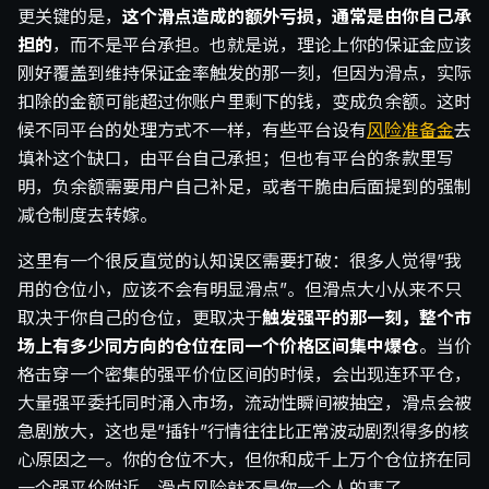
更关键的是，
这个滑点造成的额外亏损，通常是由你自己承
担的
，而不是平台承担。也就是说，理论上你的保证金应该
刚好覆盖到维持保证金率触发的那一刻，但因为滑点，实际
扣除的金额可能超过你账户里剩下的钱，变成负余额。这时
候不同平台的处理方式不一样，有些平台设有
风险准备金
去
填补这个缺口，由平台自己承担；但也有平台的条款里写
明，负余额需要用户自己补足，或者干脆由后面提到的强制
减仓制度去转嫁。
这里有一个很反直觉的认知误区需要打破：很多人觉得”我
用的仓位小，应该不会有明显滑点”。但滑点大小从来不只
取决于你自己的仓位，更取决于
触发强平的那一刻，整个市
场上有多少同方向的仓位在同一个价格区间集中爆仓
。当价
格击穿一个密集的强平价位区间的时候，会出现连环平仓，
大量强平委托同时涌入市场，流动性瞬间被抽空，滑点会被
急剧放大，这也是”插针”行情往往比正常波动剧烈得多的核
心原因之一。你的仓位不大，但你和成千上万个仓位挤在同
一个强平价附近，滑点风险就不是你一个人的事了。