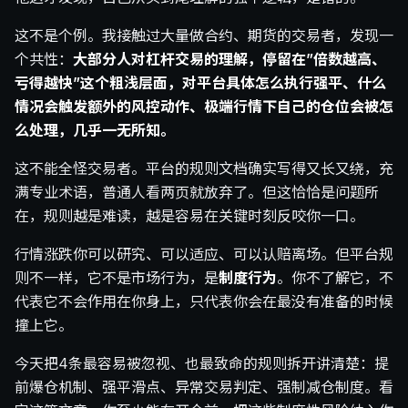
这不是个例。我接触过大量做合约、期货的交易者，发现一
个共性：
大部分人对杠杆交易的理解，停留在”倍数越高、
亏得越快”这个粗浅层面，对平台具体怎么执行强平、什么
情况会触发额外的风控动作、极端行情下自己的仓位会被怎
么处理，几乎一无所知。
这不能全怪交易者。平台的规则文档确实写得又长又绕，充
满专业术语，普通人看两页就放弃了。但这恰恰是问题所
在，规则越是难读，越是容易在关键时刻反咬你一口。
行情涨跌你可以研究、可以适应、可以认赔离场。但平台规
则不一样，它不是市场行为，是
制度行为
。你不了解它，不
代表它不会作用在你身上，只代表你会在最没有准备的时候
撞上它。
今天把4条最容易被忽视、也最致命的规则拆开讲清楚：提
前爆仓机制、强平滑点、异常交易判定、强制减仓制度。看