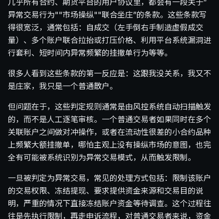
几乎所有合约、期货平台的用户协议里，都会有一段关于”
异常交易行为""市场操纵""联合坐庄”的条款。这些条款写
得很宽泛，通常包括：自成交（左手倒右手制造虚假成交
量）、多个账户联合拉抬或打压价格、利用平台系统漏洞进
行套利、短时间内异常频繁的挂撤单行为等等。
很多人看到这些条款的第一反应是：这跟我没关系，我又不
是庄家，我只是一个普通散户。
但问题在于，这些判定规则通常是由风控系统自动扫描触发
的，而不是人工逐笔审核。一个普通交易者如果同时在多个
关联账户之间做对冲操作，或者在流动性很差的小合约品种
上频繁大额挂撤单，哪怕主观上没有操纵市场的意图，也完
全有可能被系统识别为异常交易模式，从而触发限制。
一旦被判定为异常交易，常见的处理方式包括：限制该账户
的交易权限、冻结提现、要求提供资金来源和交易目的说
明，严重的情况下直接冻结账户资金等待调查。这个过程往
往是先执行限制，再走申诉流程，对普通交易者来说，资金