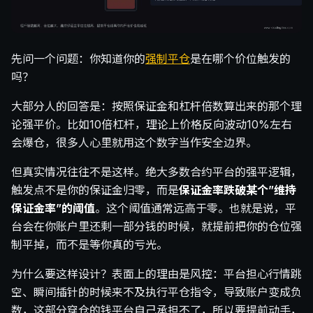
先问一个问题：你知道你的
强制平仓
是在哪个价位触发的
吗？
大部分人的回答是：按照保证金和杠杆倍数算出来的那个理
论强平价。比如10倍杠杆，理论上价格反向波动10%左右
会爆仓，很多人心里就用这个数字当作安全边界。
但真实情况往往不是这样。绝大多数合约平台的强平逻辑，
触发点不是你的保证金归零，而是
保证金率跌破某个”维持
保证金率”的阈值
。这个阈值通常远高于零。也就是说，平
台会在你账户里还剩一部分钱的时候，就提前把你的仓位强
制平掉，而不是等你真的亏光。
为什么要这样设计？表面上的理由是风控：平台担心行情跳
空、瞬间插针的时候来不及执行平仓指令，导致账户变成负
数，这部分穿仓的钱平台自己承担不了，所以要提前动手，