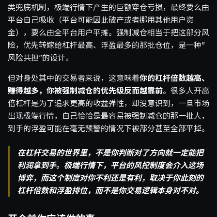
类兜底机制，极端行情下产生的巨额穿仓亏损，最终要么由
平台自己吸收（平台可能因此破产或者挪用其他用户资
金），要么由全平台用户平摊。强制减仓相当于把这部分风
险，优先转嫁给杠杆最高、浮盈最多的那批仓位，是一种”
风险共担”的设计。
但对身处其中的交易者来说，这意味着
你的杠杆倍数越高、
赚得越多，你被强制减仓的优先级反而越靠前
。很多人开高
倍杠杆是为了追求更高的收益弹性，却没意识到，一旦市场
出现极端行情，自己恰恰是最容易被强制减仓的那一批人，
到手的浮盈可能在毫无预警的情况下被部分甚至全部平掉。
在杠杆交易的世界里，不是你判断对了方向就一定能把
利润拿到手。极端行情下，平台的风控制度会介入这场
博弈，而这个制度对你不利还是有利，取决于你此刻的
杠杆倍数和浮盈排位，而不是你交易逻辑本身对不对。