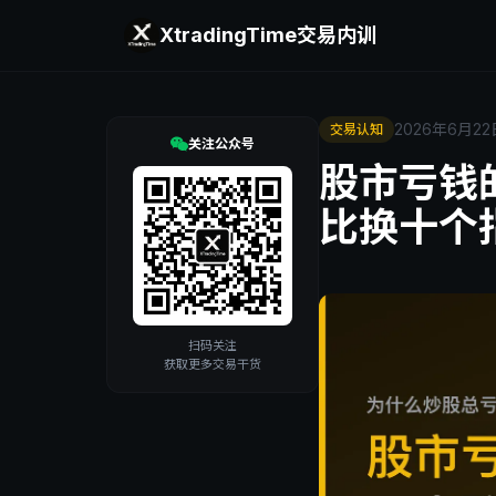
XtradingTime
交易内训
2026年6月22
交易认知
关注公众号
股市亏钱
比换十个
扫码关注
获取更多交易干货