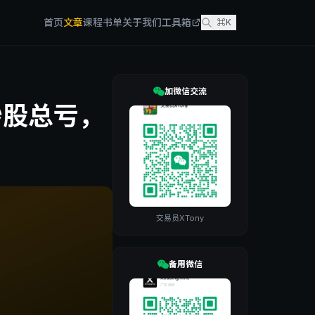
首页
文章
课程
书单
关于我们
工具箱
⌘K
加微信交流
炒股总亏，
交易员XTony
备用微信