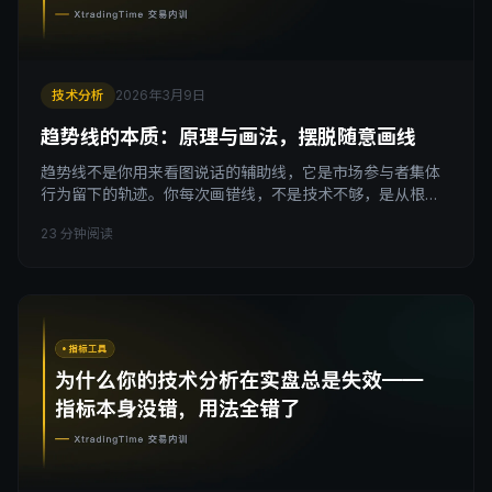
技术分析
2026年3月9日
趋势线的本质：原理与画法，摆脱随意画线
趋势线不是你用来看图说话的辅助线，它是市场参与者集体
行为留下的轨迹。你每次画错线，不是技术不够，是从根上
就理解错了它是什么。 引子 我在给学员做复盘的时候，有一
23 分钟阅读
个现象反复出现：同一段行情，十个人能画出七八条不同方
向的趋势线，然后每个人都觉得自己画的是对的。 这不是夸
张。你打开任何一个交易社群，让大家在同一张K线图上画趋
势线，结果必然乱成一锅粥。有人连影线的最低点，有人