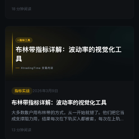
低点涨100%才能打平，30%的收益根本不够。你不是在赚
18 分钟阅读
钱，你是在高风险地原地打转。 引子 有一个数字游戏，我经
常在课堂上用。 给学员看两个账户的年度数据，然后问哪个
更好。 账户A：年度收益率48%，账户B：年度收益率
31%。 几乎所有人都选A。 然后我补
指标实战
2026年3月9日
布林带指标详解：波动率的视觉化工具
大多数散户用布林带的方式，从一开始就错了。他们把它当
成支撑阻力用，结果每次在下轨买入都被套，每次在上轨卖
出都踏空。问题不在布林带，在于他们根本不知道这个指标
13 分钟阅读
在测量什么。 引子 你有没有这种经历：价格跌到布林带下
轨，你觉得到支撑了，该买了，结果价格继续往下穿；价格