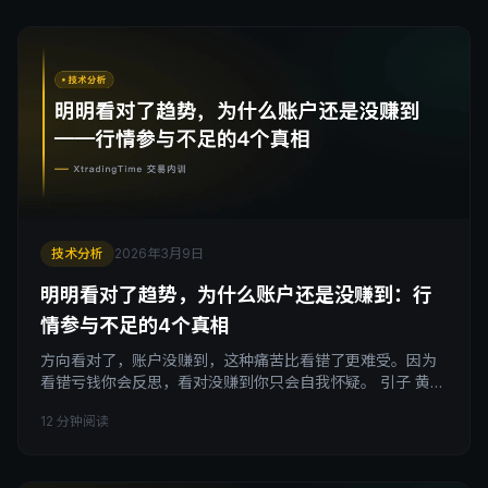
得差不多该涨了。行情涨得飞起，我会觉得快到顶了。这种
感觉非常真实，有时候还会成真，然后我就更加相
技术分析
2026年3月9日
明明看对了趋势，为什么账户还是没赚到：行
情参与不足的4个真相
方向看对了，账户没赚到，这种痛苦比看错了更难受。因为
看错亏钱你会反思，看对没赚到你只会自我怀疑。 引子 黄金
从1800涨到2100，涨了300个点。 你全程看着涨。你从一开
12 分钟阅读
始就判断是上涨趋势，没有看错。 但你的账户收益是多少？
可能是零。可能是小亏。也可能是赚了20个点，然后眼睁睁
看着行情继续走了280个点。 这不是极端情况，这是大多数