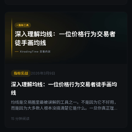
场的底层逻辑。 引子 我想先问你一个问题：你在图表上看到
的那些K线，到底是什么？ 大多数人的第一反应是：是价格
波动的记录。这个说法没错，但不够深。 价格波动是结果，
不是原
指标实战
2026年3月9日
深入理解均线：一位价格行为交易者徒手画均
线
均线是交易圈里最被误解的工具之一。不是因为它不好用，
而是因为大多数人根本没搞清楚它是什么。一旦你真正理解
均线的本质，你对它的态度会发生根本性的转变，既不会神
15 分钟阅读
化它，也不会扔掉它。 引子：一个思想实验 我想请你做一个
思想实验。 假设现在你面前有一张K线图，但图表上没有任
何指标，只有光秃秃的K线。你盯着这张图看了一分钟，然后