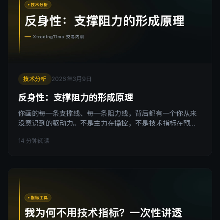
技术分析
2026年3月9日
反身性：支撑阻力的形成原理
你画的每一条支撑线、每一条阻力线，背后都有一个你从来
没意识到的驱动力。不是主力在操控，不是技术指标在预
测，而是市场参与者集体的预期，在自我实现。这个机制有
14 分钟阅读
一个名字，叫反身性。 引子：为什么支撑阻力真的有用 很多
交易者学支撑阻力，第一个问题通常是：为什么价格到了这
里就反弹？ 老师会给你各种解释，历史成交密集区、主力建
仓区间、斐波那契回撤位……这些解释都有一定道理，但都停