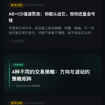
技术分析
2026年5月7日
AB=CD谐波形态：你能认出它，但你还是会亏
钱
学谐波交易半年，能在图上画出蝴蝶、螃蟹、蝙蝠，可一进
场还是扛单还是亏。问题不是看不懂图，是不知道这次该不
该用。AB=CD是谐波里最简单的四点形态，本文把入门门
13 分钟阅读
槛、四句口诀、入场前三道关、止盈止损规则全部讲透，你
会发现真正难的不是那些数字。
技术分析
2026年3月9日