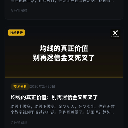
高后迅速回落，止损被打，你刚出局它又开始涨。这种假突
破的痛，经历过一次就够你记一辈子。但更痛的是，你下次
8 分钟阅读
看到突破，不敢进了，然后错过了真正的大行情。 突破交易
的吸引力和陷阱 突破交易的逻辑很清晰：当价格突破某个关
键位置，伴随资金涌入，市场进入新的趋势阶段。如果趋势
成立，早期跟进的交易者能在短时间内获取丰厚利润。 但市
场不会让你这
技术分析
2026年2月26日
均线的真正价值：别再迷信金叉死叉了
均线上做多，均线下做空。金叉买入，死叉卖出。你在无数
个教学视频里听过这句话。你也照着做了。结果呢？趋势行
情赚了一波，震荡行情来回被扫，一年下来账户几乎没变。
7 分钟阅读
均线不是没用，而是你把一个趋势过滤器当成了交易信号