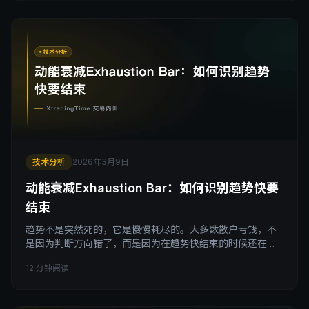
涨到布林带上轨，你觉得到压力了，该卖了，结果价格一路
沿着上轨继续涨，你在外面眼睁睁看着。 这种情况发生不是
一次
技术分析
2026年3月9日
动能衰减Exhaustion Bar：如何识别趋势快要
结束
趋势不是突然死的，它是慢慢耗尽的。大多数散户亏钱，不
是因为判断方向错了，而是因为在趋势快结束的时候还在追
多，就差那最后一根蜡烛。这篇文章讲一个信号，专门帮你
12 分钟阅读
识别趋势快撑不住了。 引子 有一种亏损方式特别痛苦。 不
是开仓就反，那种好歹干净利落。而是这种：你终于鼓起勇
气追了一波趋势，刚进去行情还在涨，涨了一点点，然后开