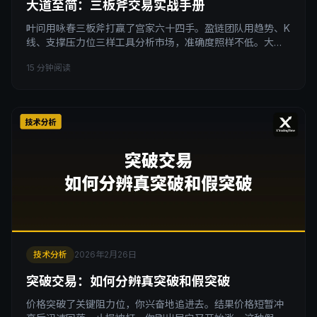
大道至简：三板斧交易实战手册
叶问用咏春三板斧打赢了宫家六十四手。盈链团队用趋势、K
线、支撑压力位三样工具分析市场，准确度照样不低。大道
至简。你学的指标越多，赚的钱越少。这篇文章给你一套极
15 分钟阅读
简但完整的实战系统。
技术分析
2026年2月26日
突破交易：如何分辨真突破和假突破
价格突破了关键阻力位，你兴奋地追进去。结果价格短暂冲