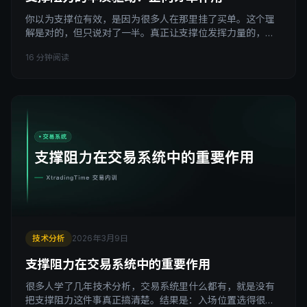
你以为支撑位有效，是因为很多人在那里挂了买单。这个理
解是对的，但只说对了一半。真正让支撑位发挥力量的，不
只是已经挂在那里的静态买单，而是随着价格不断接近而源
16 分钟阅读
源不断涌入的新增买单。这个动态叠加的过程，叫做正向订
单效应。搞懂它，你才算真正理解了支撑阻力的驱动机制。
引子：为什么同一个支撑位，有时一碰就弹，有时一碰就破
做了一段时间交易的人，一定有过这种困惑。 同样是一个支
撑
技术分析
2026年3月9日
支撑阻力在交易系统中的重要作用
很多人学了几年技术分析，交易系统里什么都有，就是没有
把支撑阻力这件事真正搞清楚。结果是：入场位置选得很随