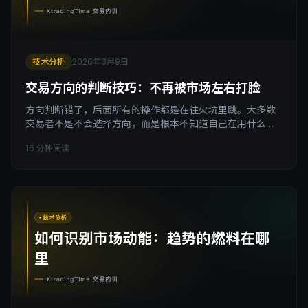
技术分析
2026年3月9日
交易方向的判断技巧：不再被市场左右打脸
方向判断错了，后面所有的操作都是在往火坑里跳。大多数
交易者不是不会选择方向，而是根本不知道自己在用什么周
期的信号来做判断，这才是被市场反复打脸的根源。 引子 有
16 分钟阅读
一个场景你可能很熟悉。 打开日线图，趋势向上，高低点排
列整齐，你判断做多。然后切到4小时图确认信号，开仓。结
果价格拉了半根K线之后迅速回头，止损出场。你重新看图，
发现日线还在，趋势没变，刚才那波只是正常回调。 你又做