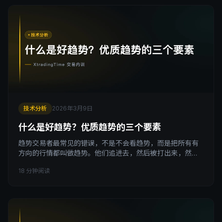
拿起笔，在图上徒手画一条线，这条线大致穿越价格的中心
轨
技术分析
2026年3月9日
什么是好趋势？优质趋势的三个要素
趋势交易者最常见的错误，不是不会看趋势，而是把所有有
方向的行情都叫做趋势。他们追进去，然后被打出来，然后
再追，再被打出来。问题不在于执行，问题在于他们选错了
18 分钟阅读
场子。 引子 我见过太多这样的场景。 某品种开始涨，消息
面配合，日线图上已经走了一段。散户们开始讨论，觉得机
会来了，陆续追进去。进去之后，行情继续走了一点，浮盈
出现，信心增加，开始加仓。 然后，行情突然转向。