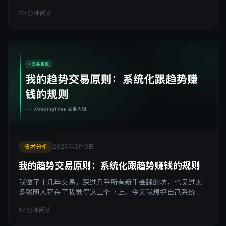
意，止损放得莫名其妙，止盈更是全凭感觉。这篇文章要说
20 分钟阅读
的，就是支撑阻力在一个完整交易系统里到底扮演什么角
色。 引子：大多数人对支撑阻力的认识停留在画线 你打开图
表，拉出几条横线，标注一下这是支撑，那是阻力，然后等
价格靠近这些线，再决定要不要进场。 这是大多数交易者对
技术分析
2026年3月9日
我的趋势交易原则：系统化跟趋势赚钱的规则
我做了十几年交易，踩过几乎所有新手会踩的坑，也见过太
多聪明人死在了我觉得这三个字上。今天我想把自己系统化
趋势交易的五条核心原则完整写下来，不是理论，是我用真
17 分钟阅读
实亏损换来的规则。 引子 我刚开始做交易的时候，觉得自己
对市场有一种特殊的感知能力。 行情跌了一段时间，我会觉