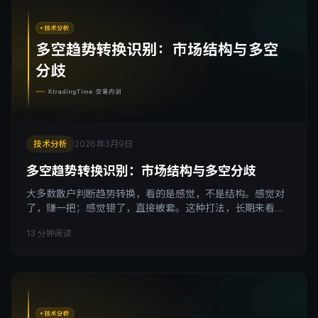
散户的常态。 我跟很多人聊过，他
技术分析
2026年3月9日
多空趋势转换识别：市场结构与多空分歧
大多数散户判断趋势转换，看的是感觉，不是结构。感觉对
了，赚一把；感觉错了，直接被套。这种打法，长期来看必
亏。 今天我要告诉你，趋势从多转空、从空转多，价格结构
13 分钟阅读
会发出明确的信号，而你只要学会读懂那些信号，就能在大
多数人还懵着的时候，先一步做出判断。 你为什么总在错误
的转折点买单 做过一段时间交易的人，都经历过这种痛苦：
行情明明在上涨，你突然觉得到头了，空了一把，结果继续
涨