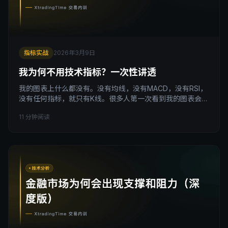
指标实战
2026年3月9日
我为何不用技术指标？一次性讲透
我的图表上什么都没有。没有均线，没有MACD，没有RSI，
没有任何指标，就只有K线。很多人第一次看到我的图表会
问：你是认真的吗？就这？ 这篇文章，我把我放弃技术指标
11 分钟阅读
的全部原因写出来，一次性讲透。 引子：我也曾是指标重度
用户 我刚开始做交易的时候，跟大部分人一样，图表上挂满
了指标。 MACD在下面，RSI在旁边，均线一根接一根（5
日、10日、20日、60日），有时候还再