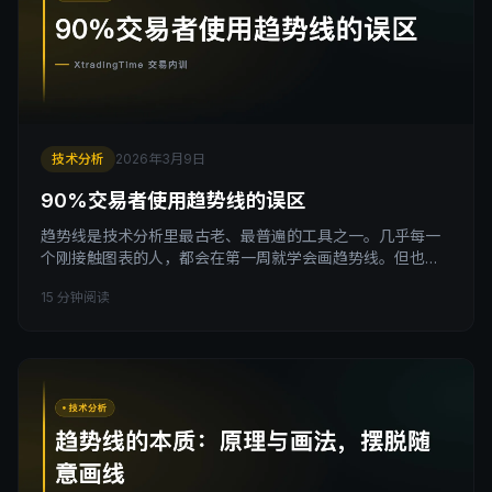
技术分析
2026年3月9日
90%交易者使用趋势线的误区
趋势线是技术分析里最古老、最普遍的工具之一。几乎每一
个刚接触图表的人，都会在第一周就学会画趋势线。但也正
是因为它太容易上手，太多人以为自己已经掌握了它，却从
15 分钟阅读
来没有停下来想过：我画的这条线，到底有没有意义？ 这篇
文章，我要把趋势线的三个核心误区掰开揉碎，讲清楚。如
果你画了几年趋势线还是觉得它时灵时不灵，我希望读完这
篇你能找到原因。 引子 我见过太多这样的操作。 某个交易
者盯