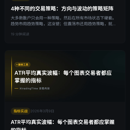
4种不同的交易策略：方向与波动的策略矩阵
大多数散户只会用一种策略，然后在所有市场状态下硬套。
趋势市用趋势策略，这没错；但震荡市还用趋势策略，就是
在白白送钱。 问题不是你的策略不好，是你搞不清楚当前市
19 分钟阅读
场应该用哪种策略。 引子 我见过太多这样的交易者。 他们
学了趋势跟踪，每次看到行情起来都追进去，结果十次有七
次是在追高点；或者他们学了区间交易，结果碰到真正的单
边行情，在阻力位做空被止损扫掉，再做再被扫。 他们不
指标实战
2026年3月9日
ATR平均真实波幅：每个图表交易者都应掌握