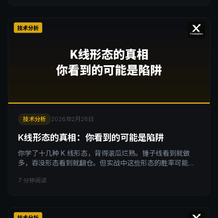
器。 均线最大的优点，被你当成了缺点 新手对均线最大的不
满是什么？太慢了。 等均线给出信号的时候，行情已经走了
一大截。你觉得自己总是慢半拍，于是把均线周期调短，从
技术分析
2026年2月26日
K线形态的真相：你看到的可能是陷阱
你学了十几种 K 线形态，背得滚瓜烂熟。锤子线看到就做
多，吞没形态看到就翻仓。但实战中这些形态的胜率可能连
50% 都不到。不是形态骗了你，是你用错了形态。更残酷的
7 分钟阅读
是：某些形态可能是机构故意画给你看的。 形态不会骗人，
但使用形态的人会被骗 先问一个问题：有没有一种 K 线形态
出现了就一定会涨？ 这就像问有没有一种天气预报能 100%
保证明天不下雨。 答案当然是没有。 K