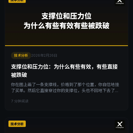
技术分析
2026年2月26日
支撑位和压力位：为什么有些有效，有些直接
被跌破
你在图上画了一条支撑线，价格到了那个位置，你自信地挂
了买单。然后它直接穿过你的支撑位，头也不回地下去了。
你盯着屏幕，脑子一片空白：不是说这里有支撑吗？支撑位
7 分钟阅读
不是魔法屏障，它不会因为你画了一条线就挡住价格。想知
道为什么有些支撑有效、有些直接失效？先搞懂支撑到底是
怎么形成的。 把市场想象成一场拍卖 压力位的形成： 想象
你手里有一件热门商品。起拍价 50 块，大家争相出价，
55、60、