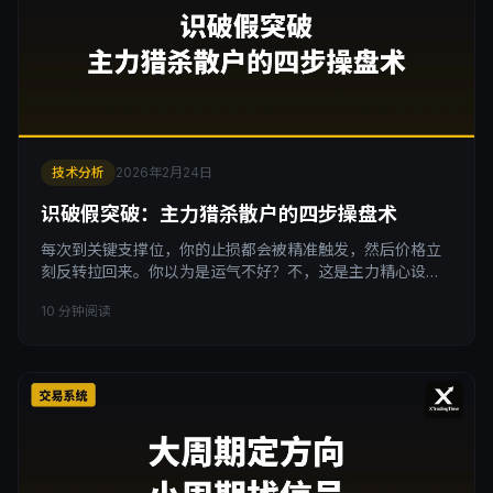
技术分析
2026年2月24日
识破假突破：主力猎杀散户的四步操盘术
每次到关键支撑位，你的止损都会被精准触发，然后价格立
刻反转拉回来。你以为是运气不好？不，这是主力精心设计
的猎杀。你的止损单，就是主力想要的筹码。看完视频的朋
10 分钟阅读
友再来看这篇文字版，我把主力操盘的四步底层逻辑全部拆
开讲透。 一、你的止损单，是主力的提款机 先还原一个场
景。 价格一路下跌，终于到了你画好的关键支撑位。你心里
想：到支撑位了，该止跌了吧？于是你买入做多，止损设在
支撑位下方。