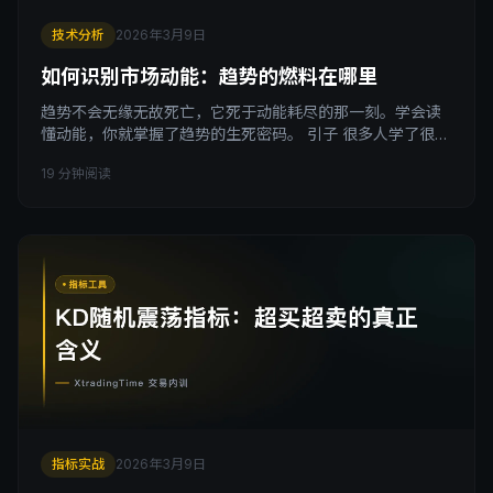
技术分析
2026年3月9日
如何识别市场动能：趋势的燃料在哪里
趋势不会无缘无故死亡，它死于动能耗尽的那一刻。学会读
懂动能，你就掌握了趋势的生死密码。 引子 很多人学了很多
年技术分析，却仍然有一个困惑：为什么同样是上涨趋势，
19 分钟阅读
有时候可以安心持仓拿很长，有时候刚进去就开始回调，甚
至行情直接反转？ 答案就藏在动能里。 动能这个词，很多人
听过，但大多数人对它的理解是错的。他们以为动能是某个
指标数值，比如MACD柱状线的高低，RSI数值是不
指标实战
2026年3月9日