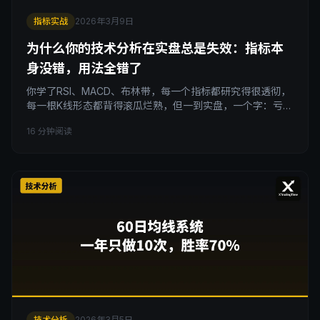
指标实战
2026年3月9日
为什么你的技术分析在实盘总是失效：指标本
身没错，用法全错了
你学了RSI、MACD、布林带，每一个指标都研究得很透彻，
每一根K线形态都背得滚瓜烂熟，但一到实盘，一个字：亏。
问题不在指标本身，而在于你使用这些指标的前提条件从一
16 分钟阅读
开始就全错了。 引子 我见过太多这样的交易者。 他打开图
表，RSI画好了，MACD也加上了，布林带也开着，K线形态
背得很熟，入场前分析头头是道，MACD刚金叉，RSI从超卖
区反弹，布林带下轨支撑，做多！ 然后止
技术分析
2026年3月5日