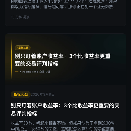
你的图表上挂了多少个指标？五个？八个？还是更多？如果
你以为指标越多、信号越可靠，那你正在犯一个让无数散户
亏钱的错误，指标堆砌，不是分析，是自我欺骗。 引子 有一
13 分钟阅读
种交易者，我见过太多次了。 他们的图表，打开来是这个样
子的：K线上面挂着布林带，下面第一个副图是MACD，第二
个副图是KD随机指标，第三个是RSI，有时候还要再加一个
威廉指标，或者CCI，或者顺势指标。价格本身已经被各
指标实战
2026年3月9日
别只盯着账户收益率：3个比收益率更重要的交
易评判指标
收益率30%，听起来相当不错。但如果你为了拿到这30%，
中间扛过一次50%的回撤，这笔账怎么算？你的净值需要从