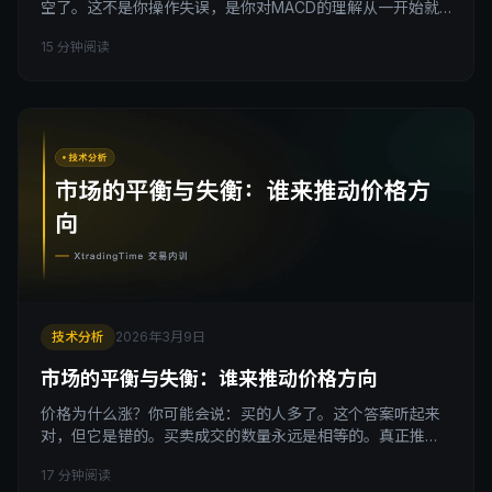
空了。这不是你操作失误，是你对MACD的理解从一开始就
跑偏了。 引子 网上有一类文章，会告诉你MACD金叉买入，
15 分钟阅读
死叉卖出，简单有效。 然后你去用，亏钱。 然后你以为是自
己操作时机不对，于是继续学，继续用，继续亏。 其实问题
不在你。问题在于，那些教你金叉死叉的人，自己也没搞清
楚MACD到底是个什么东西，能做什么，不能做
技术分析
2026年3月9日
市场的平衡与失衡：谁来推动价格方向
价格为什么涨？你可能会说：买的人多了。这个答案听起来
对，但它是错的。买卖成交的数量永远是相等的。真正推动
价格运动的，不是已经成交的订单，而是那些没成交的、多
17 分钟阅读
余的、剩下来的订单。理解了这一点，你才算真正摸到了市