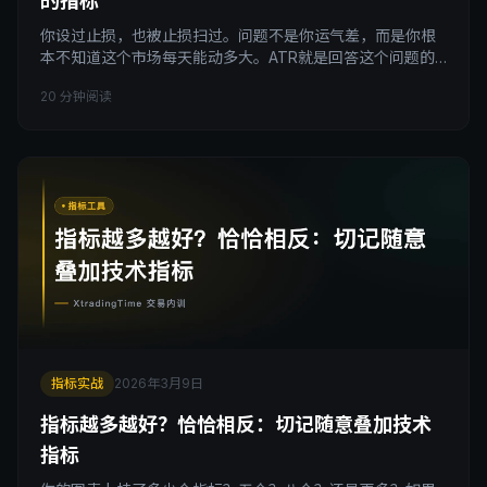
的指标
你设过止损，也被止损扫过。问题不是你运气差，而是你根
本不知道这个市场每天能动多大。ATR就是回答这个问题的
工具，用它之前，你的止损都是拍脑袋。 引子 很多人学技术
20 分钟阅读
分析，第一课学的是均线，第二课学的是MACD，第三课可
能是RSI。ATR呢？大多数人要么没听过，要么听过但觉得这
东西太复杂、不实用，于是跳过了。 然后他们继续亏钱。 不
是因为他们选错了方向，而是因为止损设错了。
指标实战
2026年3月9日
指标越多越好？恰恰相反：切记随意叠加技术
指标