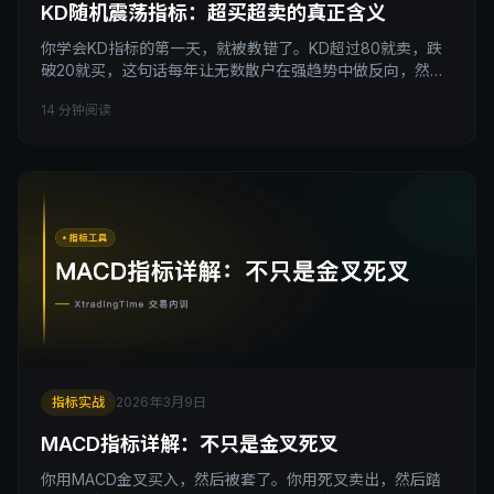
KD随机震荡指标：超买超卖的真正含义
你学会KD指标的第一天，就被教错了。KD超过80就卖，跌
破20就买，这句话每年让无数散户在强趋势中做反向，然后
不停止损，直到账户归零。 引子 开始之前，先问你一个问
14 分钟阅读
题。 2023年，纳斯达克从年初涨到年底，全年涨幅超过
43%。在这波行情里，KD指标有多少时间是在80以上超买
区待着的？ 答案是：大半年。 如果你从一月份开始，每次
KD到80就做空，每次被轧空后再次等到
指标实战
2026年3月9日
MACD指标详解：不只是金叉死叉
你用MACD金叉买入，然后被套了。你用死叉卖出，然后踏