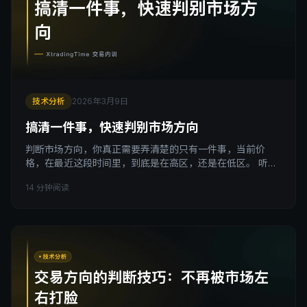
技术分析
2026年3月9日
搞清一件事，快速判别市场方向
判断市场方向，你真正需要弄清楚的只有一件事，当前价
格，在最近这段时间里，到底是在高区，还是在低区。 听起
来很简单，但大多数人从来没认真做过这件事。 引子 我见过
14 分钟阅读
太多人问同一个问题： 现在能做多吗？ 这里能做空吗？ 你
觉得今天会涨还是会跌？ 我反问他们：你自己觉得呢？ 得到
的回答通常是： MACD 死叉了，感觉要跌。 但 K 线是阳
线，好像又要涨