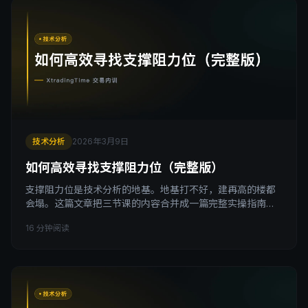
始横，然后慢慢往下走，然后你扛着，告诉自己只是回调，
技术分析
2026年3月9日
如何高效寻找支撑阻力位（完整版）
支撑阻力位是技术分析的地基。地基打不好，建再高的楼都
会塌。这篇文章把三节课的内容合并成一篇完整实操指南，
从选时间框架开始，到最后给每个位置评级，手把手讲清
16 分钟阅读
楚。 引子 我见过太多交易者的图表，密密麻麻画了几十条
线，红的蓝的绿的，看起来专业无比。但一问他们这条线为
什么画在这里，大多数人说不清楚。 这是一个很普遍的问
题：很多人在学技术分析时把支撑阻力当成一种感觉，这里
好像是个