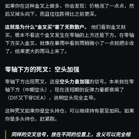
如果你在这种金叉上做多，你会发现：价格涨了一点点，然
后又掉头向下，而且往往跌得比之前更深。
这就是为什么”金叉买”害了无数散户。
他们看到金叉就
买，根本不看这个金叉发生在零轴的上方还是下方。在零轴
下方买入金叉，就像在暴雨中看到雨稍微小了一点就把伞收
了，结果更大的雨马上来了。
零轴下方的死叉：空头加强
零轴下方出现死叉，这是
空头力量加强
的信号。本来就在零
轴下方（中期空头），现在连短期的反弹力量都衰竭了
（DIF又下穿DEA），说明空头完全主导。
这种死叉如果你是空头持仓，可以继续持有甚至加码。如果
你是多头持仓，赶紧跑。
同样的交叉信号，放在不同的位置上，含义可以完全相