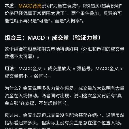
本质
：
MACD背离
说明”力量在衰减”，RSI超买/超卖说明”
价格已经偏离正常范围太远了”。两个条件叠加，反转的可
能性就不再只是”可能”，而是”大概率”。
组合三：MACD + 成交量（验证力量）
这个组合在股票和期货市场特别好用（外汇和币圈的成交量
数据不太可靠）。
用法
：MACD金叉 + 成交量放大 = 强信号。MACD金叉 +
成交量缩小 = 弱信号。
为什么？金叉说明多头力量在恢复，成交量放大说明有大量
资金在入场推动。两者同时出现，说明这次金叉背后有”真
金白银”在支撑，不是虚假信号。
反过来，金叉出现但成交量没有配合甚至在缩小，说明虽然
指标看起来多头，但实际上没有资金愿意在这个位置入场。