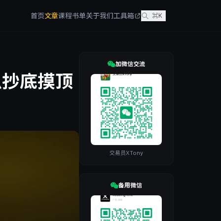
首页
文章
课程
书单
关于我们
工具箱
⌘K
加微信交流
么抄底摸顶
交易员XTony
备用微信