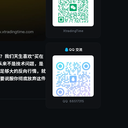
XtradingTime
QQ 交流
？我们天生喜欢”买在
从来不是技术问题，是
足够大的反向行情，就
是要说服你彻底放弃这件
QQ: 88517315