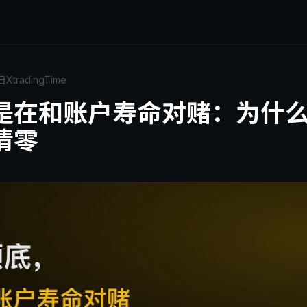
日
XtradingTime
是在和账户寿命对赌：为什
清零