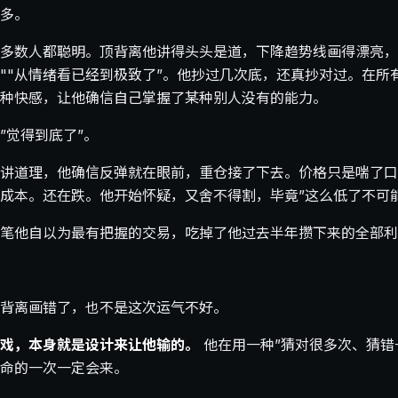
多。
多数人都聪明。顶背离他讲得头头是道，下降趋势线画得漂亮，
""从情绪看已经到极致了”。他抄过几次底，还真抄对过。在所
种快感，让他确信自己掌握了某种别人没有的能力。
”觉得到底了”。
讲道理，他确信反弹就在眼前，重仓接了下去。价格只是喘了口
成本。还在跌。他开始怀疑，又舍不得割，毕竟”这么低了不可
笔他自以为最有把握的交易，吃掉了他过去半年攒下来的全部利
背离画错了，也不是这次运气不好。
戏，本身就是设计来让他输的。
他在用一种”猜对很多次、猜错
命的一次一定会来。