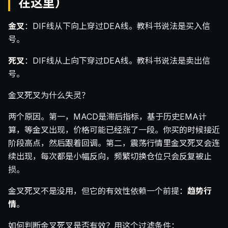
在这里）
金叉
：DIF线从下向上穿过DEA线。教科书说法是买入信
号。
死叉
：DIF线从上向下穿过DEA线。教科书说法是卖出信
号。
金叉死叉为什么失灵？
两个原因。第一，MACD是滞后指标，基于历史EMA计
算，等金叉出现，价格可能已经涨了一段。你买的时候接近
阶段高点，然后跟着回调。第二，震荡行情里金叉死叉会连
续出现，每次都是小幅反向，频繁切换仓位只会反复被止
损。
金叉死叉不是没用，但它的有效性依赖一个前提：
趋势行
情
。
如何判断金叉死叉是否有效？用这个过滤条件：