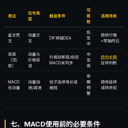
可
信号类
用法
触发条件
靠
适用场景
型
性
低
金叉死
动量交
趋势行情
DIF穿越DEA
至
叉
叉
+零轴附近
中
背离
动量与
中
价格创新高/低但
趋势末期
（顶/
价格背
至
MACD未同步
反转判断
底）
道
高
早
MACD
动量加
柱子连续增长或
期
趋势延续
柱动量
速/减速
缩短
预
或转折前
警
七、MACD使用前的必要条件