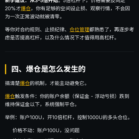
新手建议：从3-5倍开始
。5倍杠杆下，价格需要反向走
20%才
爆仓
，你有足够的空间设止损、观察行情，不会因
为一次正常波动就被清零。
等你对合约规则、止损纪律、
仓位管理
都熟悉了，再逐步考
虑是否提高杠杆，以及什么情况下才值得用高杠杆。
四、爆仓是怎么发生的
搞清楚
爆仓
的机制，才能主动避免它。
爆仓
触发条件：你的账户余额（保证金 - 浮动亏损）跌到
维持保证金以下，系统强制平仓。
举例：账户100U，开10倍杠杆，控制1000U的多头仓位。
价格不动：账户100U，没问题