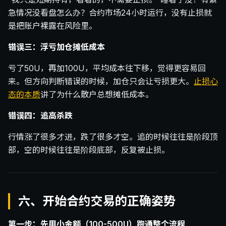
急情况没看盘怎么办？合约市场24小时运行，没有止损就
是把账户裸露在风险里。
错误三：浮亏加仓摊低成本
亏了50U，再加100U，平均成本往下移，觉得更容易回
来。但方向判断错误的时候，加仓只会让亏损更大。
止损心
态的本质
讲了为什么散户总想摊低成本。
错误四：追高杀跌
行情涨了很多才进，跌了很多才空。追的时候往往是阶段顶
部，空的时候往往是阶段底部，反复被止损。
六、开始合约交易的正确姿势
第一步：先用小金额（100-500U）跑通整个流程