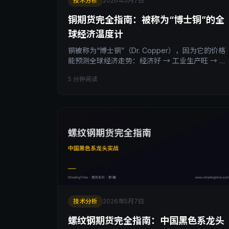
技术分析
2026年5月7日
铜期货完全指南：被称为“博士铜”的全
球经济温度计
铜被称为“博士铜”（Dr. Copper），因为它的价格
能预测全球经济走势：经济好 → 工业生产旺 → 铜
需求大；经济差 → 工业萎缩 → 铜需求降。本文拆
5 分钟阅读
透铜期货的 4 大驱动因素（中国需求/电气化/库存/
美元）、沪铜 vs LME 铜的关系、3 种实战策略、
以及散户做铜必踩的 4 个坑。读完你会理解：铜不
只是工业原料，是宏观经济的预测工具。
技术分析
2026年5月7日
螺纹钢期货完全指南：中国黑色系龙头