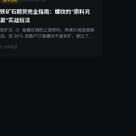
技术分析
2026年5月7日
铁矿石期货完全指南：螺纹的“原料兄
弟”实战玩法
铁矿石（I）是螺纹钢的上游原料，两者价格高度联
动。但 90% 的散户只看螺纹不看铁矿，错过了铁
矿石独有的交易机会：澳洲/巴西矿山供应、中国进
5 分钟阅读
口数据、螺矿比套利。本文拆透铁矿石期货的供需
结构、3 大独有驱动因素、螺矿套利策略、以及散
户做铁矿必踩的 4 个坑。