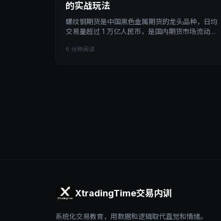
的实战玩法
螺纹钢期货是中国黑色金属期货的龙头品种，日均
交易量超过 1 万亿人民币，是国内期货市场流动性
最强、波动率适中的品种。本文拆透螺纹钢期货的
6 分钟阅读
4 大驱动因素（基建/地产/限产/库存）、3 个典型
交易时段、5 种实战策略、以及散户做螺纹必踩的
5 个坑。读完你会理解：螺纹钢不只是建材，是中
国宏观经济的最直接温度计。
XtradingTime交易内训
系统化交易教育，用数据和逻辑取代直觉和情绪。