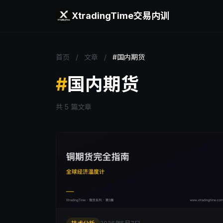
XtradingTime
交易内训
首页
/
文章
/
#国内期货
#
国内期货
共 5 篇文章