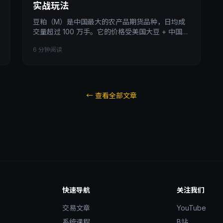
实战玩法
豆粕（M）是中国最大的农产品期货品种，日均成
交量超过 100 万手。它的价格受美国大豆 + 中国饲
料需求 + 阿根廷天气 + 中美贸易关系四重驱动，是
6 分钟阅读
国内期货里最受宏观影响的品种之一。本文拆透豆
粕的 4 大驱动因素、油粕比套利、3 种实战策略、
以及散户做豆粕必踩的 4 个坑。
← 查看全部文章
快速导航
关注我们
交易文章
YouTube
系统课程
B站