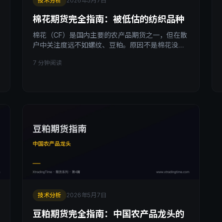
技术分析
2026年5月7日
棉花期货完全指南：被低估的纺织品种
棉花（CF）是国内主要的农产品期货之一，但在散
户中关注度远不如螺纹、豆粕。原因不是棉花没机
会，是它的驱动因素更复杂：新疆产区 + 印度出口
7 分钟阅读
+ 中美贸易 + 服装需求四重影响。本文拆透棉花期
货的核心驱动、季节性规律、3 种实战策略、以及
散户做棉花必踩的 3 个坑。
技术分析
2026年5月7日
豆粕期货完全指南：中国农产品龙头的