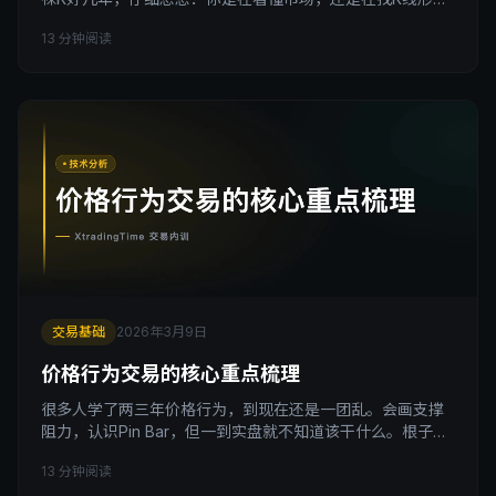
来找安全感？这两件事，差了十万八千里。 引子 我见过太多
13 分钟阅读
人，花了好几年学裸K，把hammer、engulfing、inside bar
背得滚瓜烂熟，见到形态就兴奋，立刻开仓。 结果呢？胜率
依然烂得可怕。 不是因为Price Action没用，是因为他们的
用
交易基础
2026年3月9日
价格行为交易的核心重点梳理
很多人学了两三年价格行为，到现在还是一团乱。会画支撑
阻力，认识Pin Bar，但一到实盘就不知道该干什么。根子在
哪里？框架没建起来。 今天这篇不是讲新知识，是帮你把已
13 分钟阅读
经学过但散落各地的东西重新串一遍。看完如果有原来是这