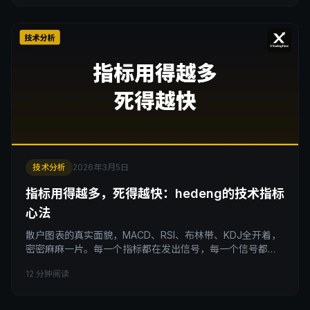
样的感觉，说明你之前的学法有问题：你懂碎片，但你没有
体系。 我见过太多这种人。 学价格行为半年，什么叫Pin
Bar说得头头是道，什么是外包线也懂，支撑阻力
技术分析
2026年3月5日
指标用得越多，死得越快：hedeng的技术指标
心法
散户图表的真实面貌，MACD、RSI、布林带、KDJ全开着，
密密麻麻一片。每一个指标都在发出信号，每一个信号都互
相矛盾，让人彻底无所适从。为什么指标越多交易员就死得
12 分钟阅读
越快，深度解析这一现象背后的真相，看懂才能真正掌握顶
级交易者用的交易心法和致胜逻辑。