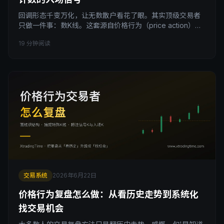
回调形态千变万化，让无数散户看花了眼。其实顶级交易者
只做一件事：数K线。这套源自价格行为（price action）的
bar counting 方法，把复杂回调简化成 H1、H2、L1、L2 这
19 分钟阅读
样可计数的信号，其中 H2 L2 是最可靠的顺势入场点。本文
系统拆解数K线交易回调的原理、信号识别、止损放置和实战
5步流程。
交易系统
2026年6月22日
价格行为复盘怎么做：从看历史走势到系统化
找交易机会