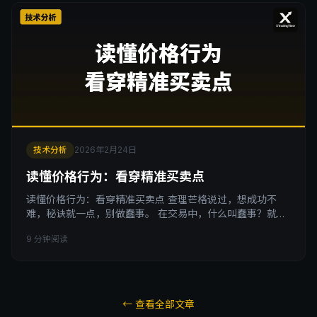
技术分析
2026年2月24日
读懂价格行为：看穿精准买卖点
读懂价格行为：看穿精准买卖点 查理芒格说过，想成功不
难，秘诀就一点，别做蠢事。 在交易中，什么叫蠢事？就是
明明可以直接阅读市场的语言，却偏要通过二手翻译来理解
9 分钟阅读
它。价格行为就是市场给你的一手情报，而大多数技术指标
不过是这份情报的二手加工品。 今天这篇文章，带你彻底搞
懂价格行为的核心框架：如何分辨市场状态、如何识别进场
信号、以及如何一步步建立自己的裸K交易能力。 一、一手
情报 vs
← 查看全部文章