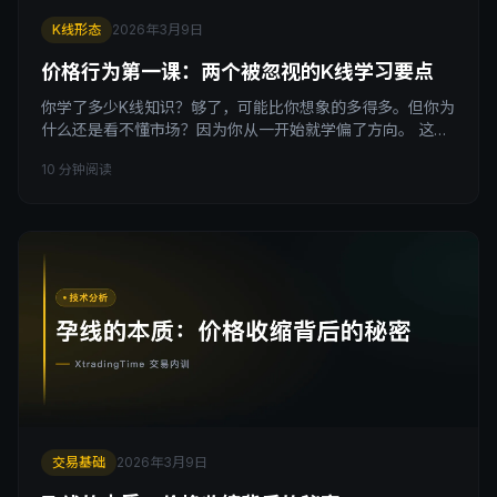
K线形态
2026年3月9日
价格行为第一课：两个被忽视的K线学习要点
你学了多少K线知识？够了，可能比你想象的多得多。但你为
什么还是看不懂市场？因为你从一开始就学偏了方向。 这篇
文章提的两个要点，我打赌你在任何K线教程里都没见过。不
10 分钟阅读
是什么技巧，是视角。改了视角，你以前学的东西才能真正
活起来。 我认识一个做了五年交易的人，跟我说他把市面上
所有关于K线的系统课都学过了。 我问他：你知道为什么同
一根Pin Bar，在不同位置结果完全不同吗？ 他说：因
交易基础
2026年3月9日