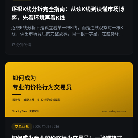
逐根K线分析完全指南：从读K线到读懂市场博
弈，先看环境再看K线
逐根K线分析不是孤立看某一根K线，而是连续观察每一根K
线，读出市场背后的完整故事。同一根十字星，在趋势环境
里是停顿，在震荡环境里是确认，意义完全相反。掌握市场
17 分钟阅读
环境优先的价格行为框架，理解止损单市场和限价单市场的
本质区别，你才算真正学会读K线。
交易认知
2026年6月22日