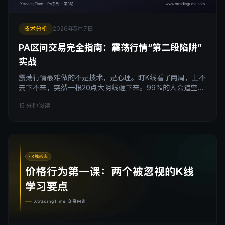
技术分析
2026年5月7日
PA区间交易完全指南：震荡行情“第二段陷阱”
实战
震荡行情最难做的不是技术，是心理。盯K线看了两周，上不
去下不来，突然一根20点大阴线砸下来。99%的人会追空，
但这正是“第二段陷阱”存在的原因。Al Brooks价格行为体系
15 分钟阅读
告诉你：震荡区间里，第二段下跌是概率最高的假突破。本
文拆透PA区间交易的完整逻辑：什么是第二段陷阱、左侧挂
单做多的入场公式、为什么追大阳线反而是错的、初始风险
vs 实际风险的盈亏比真相。