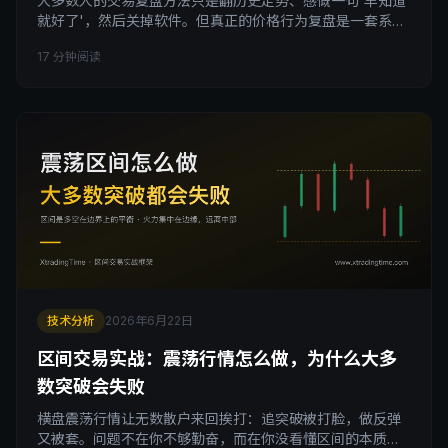
大多数人的交易复盘方法只是翻历史走势、感慨一句'早知道
就好了'，然后关掉软件。但真正的价格行为复盘是一套系统
化复盘流程：画线识别结构、捕捉特殊K线、标注信号K和入
17 分钟阅读
场K。这篇文章拆解价格行为复盘找机会的完整三步，帮你把
复盘从'看历史'升级成'练眼力、找机会'。
技术分析
2026年6月22日
区间交易实战：震荡行情怎么做，为什么大多
数突破会失败
横盘震荡行情让无数散户来回挨打：追突破被打脸，做反弹
又被套。问题不在你不够勤奋，而在你没看懂区间的本质。