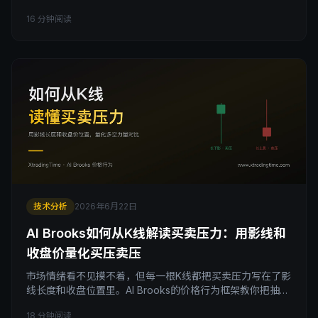
本文拆解震荡行情怎么做、为什么大多数突破会失败，给你
16 分钟阅读
区间交易里真正有盈亏比的四类机会和边缘交易法。
技术分析
2026年6月22日
Al Brooks如何从K线解读买卖压力：用影线和
收盘价量化买压卖压
市场情绪看不见摸不着，但每一根K线都把买卖压力写在了影
线长度和收盘位置里。Al Brooks的价格行为框架教你把抽象
的多空博弈，翻译成可衡量的买压卖压：长下影是买方反击
18 分钟阅读