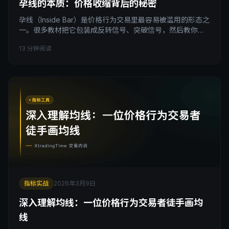
孕线的本质：价格收缩背后的秘密
孕线（Inside Bar）是价格行为交易里最容易被滥用的形态之
一。很多教材把它包装成反转信号、突破信号，然后教你一
套固定套路：看到孕线就下单，止损放母线的另一端，等待
13 分钟阅读
价格爆发。听起来有逻辑，但这套路在实操中会让你持续出
血。原因很简单：你只看到了形态，没看到形态背后的东
西。孕线不是结论，它是一个问题，一个问市场接下来谁赢
的问题。这篇文章带你搞清楚这个问题的本质。 先说清楚：
什
指标实战
2026年3月9日
深入理解均线：一位价格行为交易者徒手画均
线