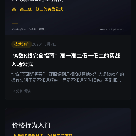
技术分析
2026年5月7日
PA数K线完全指南：高一高二低一低二的实战
入场公式
你说“等回调再买”，那回调到几根K线算结束？大多数散户的
操作失误不是不知道顺势，而是不知道何时顺势。看到回调
开始缩手，等到突破了又追高被套。Al Brooks价格行为体系
13 分钟阅读
最独特的工具就是数K线（Counting Bars）：用H1/H2/H3、
L1/L2/L3精确识别回调结束信号。本文拆透数K线的完整方法
论：每个计数位的含义、为什么所有双底本质上都是高二、
信号K线如何过滤入场质量，让“等回调”从模糊概念变成精确
执行。