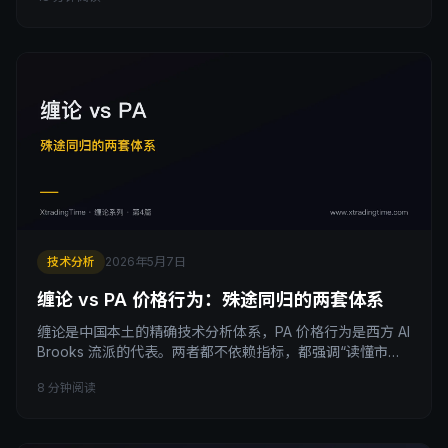
成功，长上影是卖方高位压制。读懂这套语言，你看的就不
再是一根根孤立的K线，而是多空双方实时的力量对比。
技术分析
2026年5月7日
缠论 vs PA 价格行为：殊途同归的两套体系
缠论是中国本土的精确技术分析体系，PA 价格行为是西方 Al
Brooks 流派的代表。两者都不依赖指标，都强调“读懂市场
结构”。但具体方法又截然不同：缠论严格分类，PA 灵活解
8 分钟阅读
读。本文对比两大体系的本质、适用场景、互补性、以及散
户应该选哪个或同时学。读完你会发现：殊途同归的两套体
系，配合使用胜过任何单一流派。