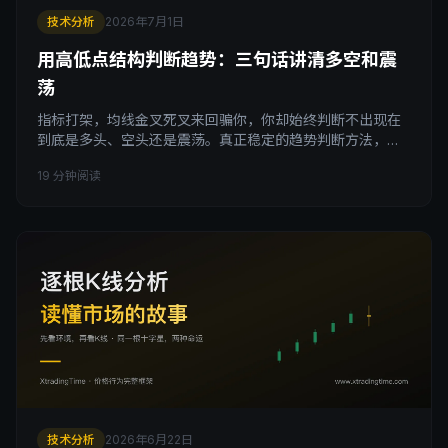
技术分析
2026年7月1日
用高低点结构判断趋势：三句话讲清多空和震
荡
指标打架，均线金叉死叉来回骗你，你却始终判断不出现在
到底是多头、空头还是震荡。真正稳定的趋势判断方法，不
在任何指标里，而在价格本身的高低点结构中。这篇文章讲
19 分钟阅读
清楚HH/HL/LH/LL三种结构状态，以及最容易被忽略的一
点：一次反弹不等于趋势反转，'真正转多'需要同时满足突破
关键均线、回踩确认支撑、形成更高低点这三个条件。
技术分析
2026年6月22日