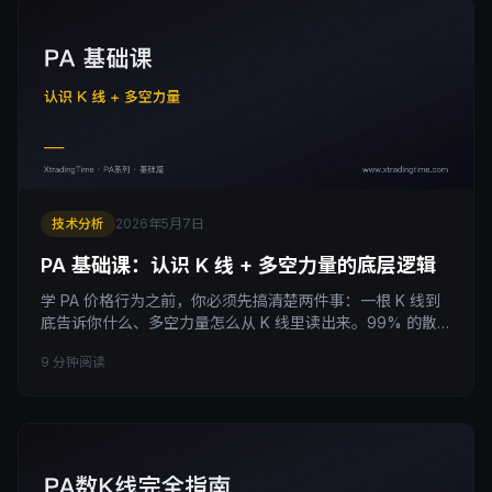
技术分析
2026年5月7日
PA 基础课：认识 K 线 + 多空力量的底层逻辑
学 PA 价格行为之前，你必须先搞清楚两件事：一根 K 线到
底告诉你什么、多空力量怎么从 K 线里读出来。99% 的散
户跳过这一步，直接学“信号 K 线”和“数 K 线”，结果学了半
9 分钟阅读
年还在凭感觉。本文从最基础开始：4 个 K 线信息维度（开/
收/高/低）、6 类典型 K 线的多空含义、以及“读 K 线 = 读
市场博弈”的核心思维。