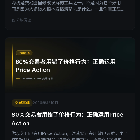
均线是交易圈里最被误解的工具之一。不是因为它不好用，
而是因为大多数人根本没搞清楚它是什么。一旦你真正理解
均线的本质，你对它的态度会发生根本性的转变，既不会神
15 分钟阅读
化它，也不会扔掉它。 引子：一个思想实验 我想请你做一个
思想实验。 假设现在你面前有一张K线图，但图表上没有任
何指标，只有光秃秃的K线。你盯着这张图看了一分钟，然后
拿起笔，在图上徒手画一条线，这条线大致穿越价格的中心
轨
交易基础
2026年3月9日
80%交易者用错了价格行为：正确运用Price
Action
你以为自己在用Price Action，你其实还在用散户思维。学了
裸K好几年，仔细想想：你是在看懂市场，还是在找K线形态