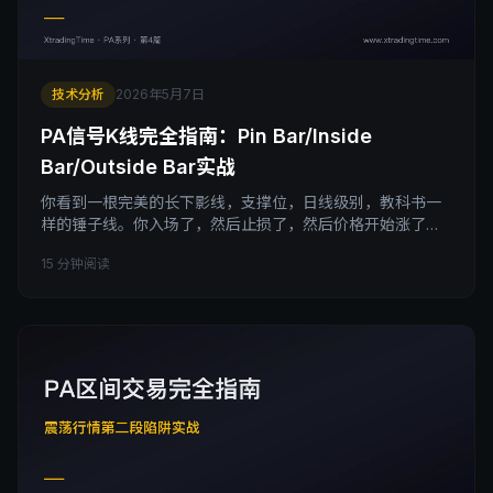
技术分析
2026年5月7日
PA信号K线完全指南：Pin Bar/Inside
Bar/Outside Bar实战
你看到一根完美的长下影线，支撑位，日线级别，教科书一
样的锤子线。你入场了，然后止损了，然后价格开始涨了。
不是判断错了，是你只看了形态没看背景。Pin Bar不是反转
15 分钟阅读
信号，是主力在关键价位拒绝散户的痕迹，背景比形态本身
重要100倍。本文拆透PA体系4种核心信号K线（Pin
Bar/Inside Bar/Outside Bar/Doji）的精确读法、3个让胜率
从40%跳到70%+的过滤条件、以及Al Brooks推荐的入场三
法和止损铁律。