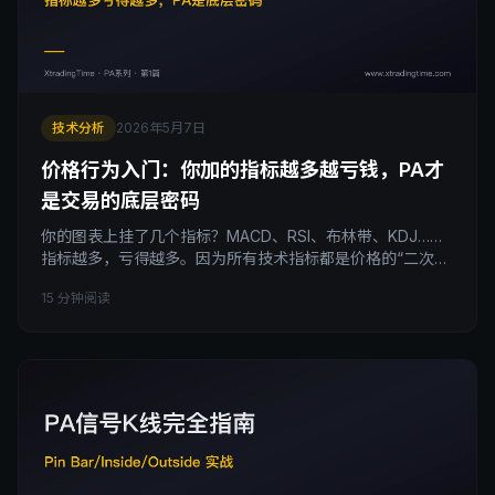
技术分析
2026年5月7日
价格行为入门：你加的指标越多越亏钱，PA才
是交易的底层密码
你的图表上挂了几个指标？MACD、RSI、布林带、KDJ……
指标越多，亏得越多。因为所有技术指标都是价格的“二次加
工品”，本质上滞后且失真。Al Brooks为代表的价格行为
15 分钟阅读
（Price Action）流派解决的就是这个问题：直接读取价格本
身留下的痕迹，不依赖任何二次加工的指标。本文拆透PA体
系的底层逻辑、Al Brooks方法论的核心、市场两种状态（趋
势/震荡）的判断标准、以及机构在K线上留下的“积累/操纵/
派发”三阶段痕迹。