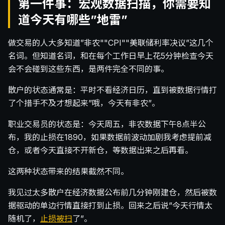
第一件事：宏观数据扫描，你需要知
道今天有哪些”地雷”
做交易的人大多知道”非农""CPI""美联储利率决议”这几个
名词。但知道名词，和在每个工作日早上花5分钟检查今天
会不会碰到这些东西，是两件完全不同的事。
散户的状态通常是：平时不看经济日历，直到被数据行情打
了个措手不及才想起来”哦，今天有非农”。
职业交易员的状态是：今天周五，非农数据下午8点半公
布，我的止损在1890，如果数据前波动加剧我考虑提前减
仓，或者今天直接不开新仓，等数据出来之后再看。
这两种状态带来的结果截然不同。
我见过太多散户在经济数据公布前几分钟刚建仓，然后被数
据驱动的单边行情直接打到止损。回来之后说”今天行情太
随机了，
止损被扫
了”。