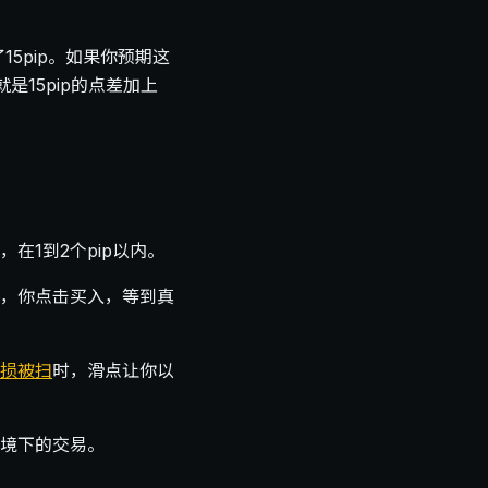
15pip。如果你预期这
是15pip的点差加上
1到2个pip以内。
，你点击买入，等到真
损被扫
时，滑点让你以
境下的交易。