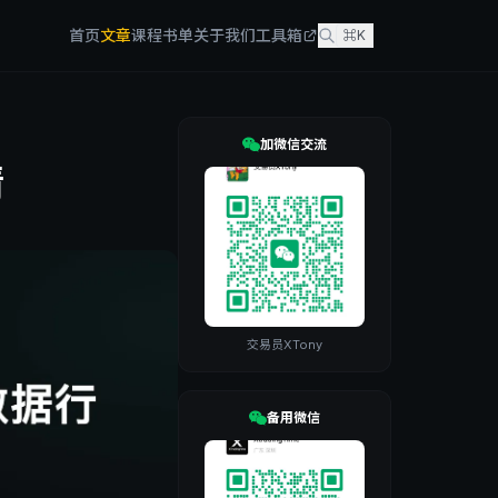
首页
文章
课程
书单
关于我们
工具箱
⌘K
加微信交流
情
交易员XTony
备用微信