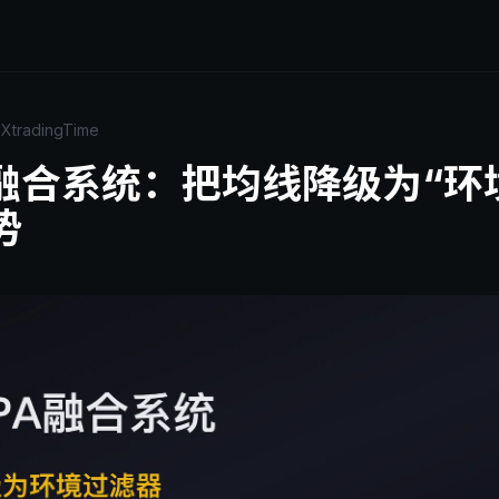
日
XtradingTime
A融合系统：把均线降级为“环
势