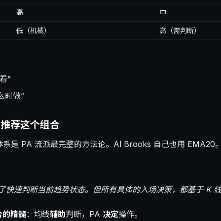
高
中
低（机械）
高（需判断）
看”
么时做”
ks 推荐这个组合
系是 PA 流派最完整的方法论。Al Brooks 自己也用 EMA20
是为了快速判断当前趋势状态。但所有具体的入场决策，都基于 K 线
组合的精髓
：均线
辅助
判断，PA
决定
操作。