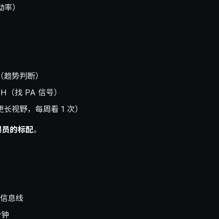
动率）
（趋势判断）
1H（找 PA 信号）
长视野，每周看 1 次）
易员的标配
。
条信息线
分钟