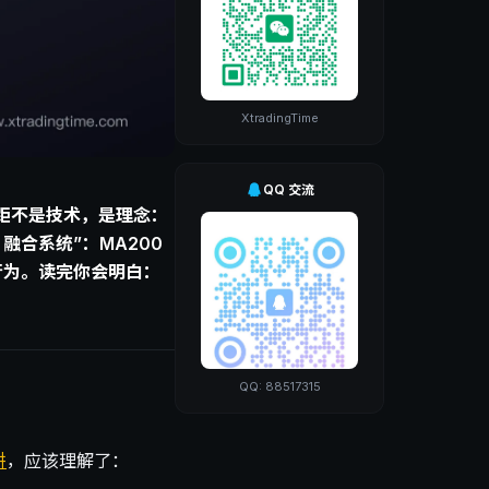
XtradingTime
QQ 交流
。差距不是技术，是理念：
融合系统”：MA200
格行为。读完你会明白：
QQ: 88517315
阱
，应该理解了：