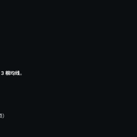
 3 根均线
。
须）