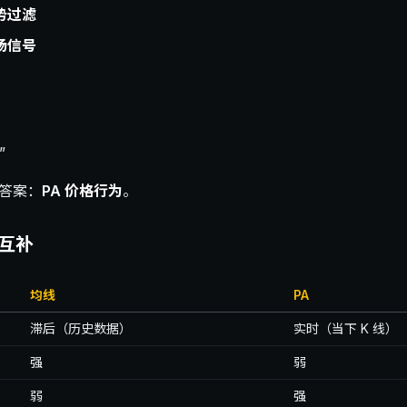
势过滤
场信号
”
？答案：
PA 价格行为
。
美互补
均线
PA
滞后（历史数据）
实时（当下 K 线）
强
弱
弱
强