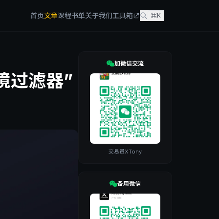
首页
文章
课程
书单
关于我们
工具箱
⌘K
加微信交流
境过滤器”
交易员XTony
备用微信