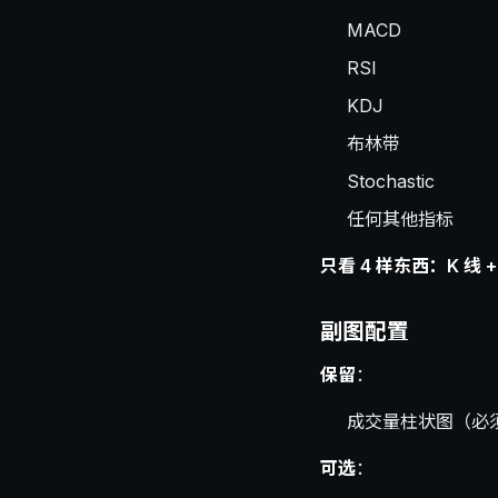
MACD
RSI
KDJ
布林带
Stochastic
任何其他指标
只看 4 样东西：K 线 +
副图配置
保留
：
成交量柱状图（必
可选
：