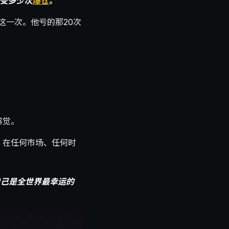
受多少次
爆仓
。
到这一次。他亏的那20次
。
感觉。
，在任何市场、任何时
自己是全世界最幸运的