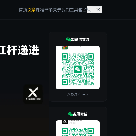
首页
文章
课程
书单
关于我们
工具箱
⌘K
加微信交流
杠杆递进
交易员XTony
备用微信