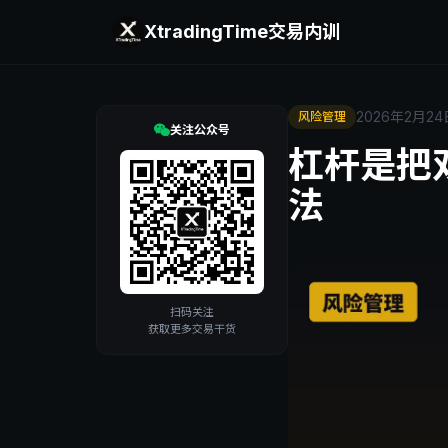
XtradingTime
交易内训
2026年2月24
风险管理
关注公众号
杠杆是把
法
扫码关注
获取更多交易干货