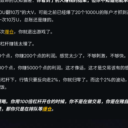
致命的认知偏差：
你看到了别人赚钱的结果，但你不知道他能承
000U翻10万”的大V，可能之前已经爆了20个1000U的账户才抓
一次10万U，总账还是赚的。
次
爆仓
，你就退出游戏了。
杠杆赚钱太慢了。
00个点，你赚200个点的利润。感觉太少了，不够刺激，不够快
100个点，你赚5000个点的利润。这才像话，这才是交易该有的
倍杠杆下，行情只要反向走2%，你就归零了。而这个2%的波动
饭。
策略。你用100倍杠杆开仓的时候，你不是在做交易，你是在赌
是，那你只是在排队等
爆仓
。