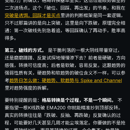
变阻力」的确认，格局转换基本坐实，这恰恰是顺势做空的
二次进场点。这个「破位、回踩、再出发」的节奏，和我在
突破是诱饵，回踩才是买点
里讲的判断框架是同一套逻辑，
只不过那篇讲的是向上突破，这里是向下跌破，原理完全相
通：第一次破线先别急着追，等回踩确认了再动手，胜率高
得多。
第三，破线的方式。
是干脆利落的一根大阴线带量穿过，
还是磨磨蹭蹭、反复试探地慢慢渗下去？前者是硬破，方向
感强，转换可信度高；后者是软破，容易反复。这跟趋势的
强弱性质有关，硬趋势和软趋势的破位含义不一样，可以参
考
趋势日怎么做：硬趋势、软趋势与 Spike and Channel
里对趋势强度的拆解。
要特别提醒的是：
格局转换是个过程，不是一个瞬间。
不
要指望一根K线跌破 EMA200 你就能精准抄到顶部反转。
真实的转换往往是「跌破、反抽、再跌破」反复确认的过
程，可能要好几天甚至几周才能尘埃落定。你要做的不是抢