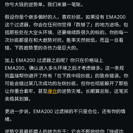
你亏大钱的逆势单。我们来算一笔账。
假设你是个做多偏好的人，喜欢抄底。如果没有 EMA200
这个过滤器，你会在任何你觉得「跌够了」的地方进场，包
括那些处在大空头环境、还要继续跌很久的标的。你的每一
次抄底都是在和大趋势对抗，胜率天然就低，而且一旦看
错，下跌趋势里的杀伤力是巨大的。
加上 EMA200 过滤器之后呢？你只在价格站上
EMA200、确认进入多头环境之后才考虑做多。这一条规
则直接帮你避开了所有「在下跌中段抄底」的致命错误。你
可能会错过某几次成功的左侧抄底，但你也彻底躲开了那些
让你重仓套牢、甚至
爆仓
的逆势灾难。长期算总账，这笔买
卖极其划算。
更进一步说，EMA200 过滤掉的不只是仓位，还有你的情
绪。
逆势交易最折磨人的地方在于：它会不断地给你「快成功