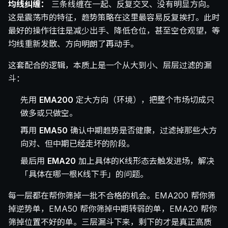
均线纠缠：
三条线缠在一起、反复交叉、没有明显方向。
这是震荡市的特征，趋势策略在这里最容易反复挨打。此时
最好的操作往往是减少出手、降低仓位，甚至空仓观望，等
均线重新发散、方向明朗了再动手。
这套配合的逻辑，本质上是一个从大到小、层层过滤的漏
斗：
先用
EMA200
定大方向（环境），把整个市场切成只
做多或只做空。
再用
EMA50
确认中期趋势是否健康，过滤掉那些大方
向对、但中期已经走坏的阶段。
最后用
EMA20
加上具体的K线形态去触发进场，解决
「具体在哪一根K线下手」的问题。
每一层都在帮你筛掉一批不合格的机会。EMA200 帮你筛
掉逆势单，EMA50 帮你筛掉中期转弱的单，EMA20 帮你
筛掉位置不好的单。三层漏斗下来，剩下的才是真正高质