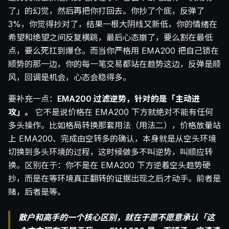
了」的幻觉，然后再把你打回去。你抄了个底，反弹了
3%，你觉得抄对了，结果一根大阴线又新低，你的情绪在
希望和绝望之间反复横跳，最后心态崩了，要么割在最低
点，要么死扛到爆仓。而当你严格用 EMA200 把自己锁在
顺势的那一边，你的每一笔交易都站在趋势这边，反弹是顺
风，回调是机会，心态会稳得多。
要补充一点：
EMA200 过滤逆势，针对的是「主动进
攻」。
它不是说价格在 EMA200 下方就绝对不能有任何
多头操作。比如格局转换那套用法（用法二），价格放量站
上 EMA200、完成由空转多的确认，本身就是从空头环境
切换到多头环境的过程，这时候做多不叫逆势，叫顺应转
换。区别在于：你不是在 EMA200 下方逆着空头趋势硬
抄，而是在等环境真正翻转的证据出现之后才动手。前者是
赌，后者是等。
散户和高手的一个核心区别，就在于愿不愿意承认「这