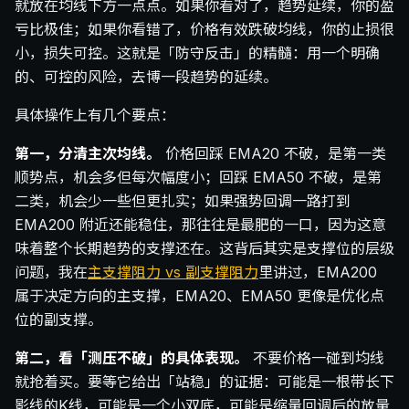
就放在均线下方一点点。如果你看对了，趋势延续，你的盈
亏比极佳；如果你看错了，价格有效跌破均线，你的止损很
小，损失可控。这就是「防守反击」的精髓：用一个明确
的、可控的风险，去博一段趋势的延续。
具体操作上有几个要点：
第一，分清主次均线。
价格回踩 EMA20 不破，是第一类
顺势点，机会多但每次幅度小；回踩 EMA50 不破，是第
二类，机会少一些但更扎实；如果强势回调一路打到
EMA200 附近还能稳住，那往往是最肥的一口，因为这意
味着整个长期趋势的支撑还在。这背后其实是支撑位的层级
问题，我在
主支撑阻力 vs 副支撑阻力
里讲过，EMA200
属于决定方向的主支撑，EMA20、EMA50 更像是优化点
位的副支撑。
第二，看「测压不破」的具体表现。
不要价格一碰到均线
就抢着买。要等它给出「站稳」的证据：可能是一根带长下
影线的K线，可能是一个小双底，可能是缩量回调后的放量