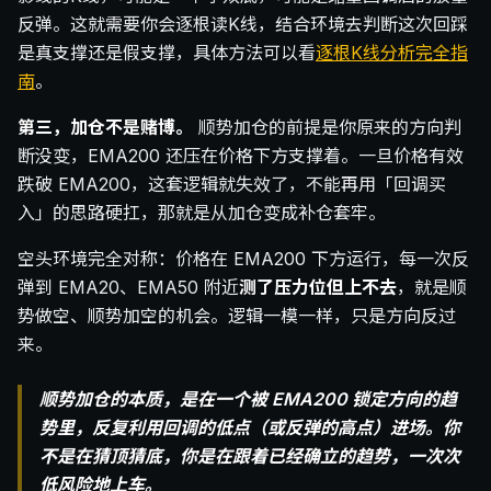
反弹。这就需要你会逐根读K线，结合环境去判断这次回踩
是真支撑还是假支撑，具体方法可以看
逐根K线分析完全指
南
。
第三，加仓不是赌博。
顺势加仓的前提是你原来的方向判
断没变，EMA200 还压在价格下方支撑着。一旦价格有效
跌破 EMA200，这套逻辑就失效了，不能再用「回调买
入」的思路硬扛，那就是从加仓变成补仓套牢。
空头环境完全对称：价格在 EMA200 下方运行，每一次反
弹到 EMA20、EMA50 附近
测了压力位但上不去
，就是顺
势做空、顺势加空的机会。逻辑一模一样，只是方向反过
来。
顺势加仓的本质，是在一个被 EMA200 锁定方向的趋
势里，反复利用回调的低点（或反弹的高点）进场。你
不是在猜顶猜底，你是在跟着已经确立的趋势，一次次
低风险地上车。