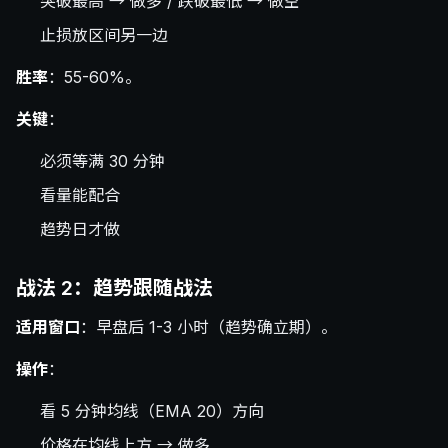
突破最高 → 做多 / 跌破最低 → 做空
止损放区间另一边
胜率
：55-60%。
关键
：
必须等满 30 分钟
看量能配合
趋势日才做
战法 2：趋势跟随战法
适用窗口
：早盘后 1-3 小时（趋势确立期）。
操作
：
看 5 分钟均线（EMA 20）方向
价格在均线上方 → 做多